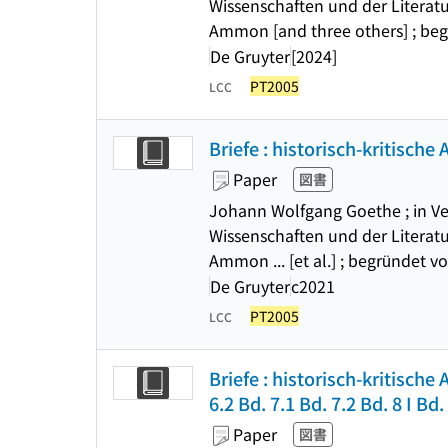
Wissenschaften und der Literatu
Ammon [and three others] ; beg
De Gruyter
[2024]
PT2005
LCC
Briefe : historisch-kritische
Paper
図書
Johann Wolfgang Goethe ; in Ve
Wissenschaften und der Literatu
Ammon ... [et al.] ; begründet v
De Gruyter
c2021
PT2005
LCC
Briefe : historisch-kritische 
6.2 Bd. 7.1 Bd. 7.2 Bd. 8 I Bd. 
Paper
図書