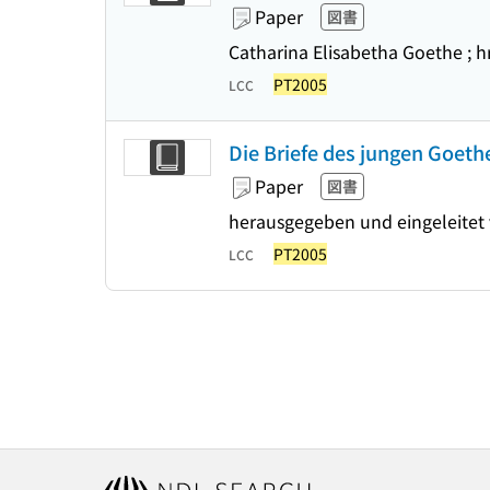
Paper
図書
Catharina Elisabetha Goethe ; h
PT2005
LCC
Die Briefe des jungen Goeth
Paper
図書
herausgegeben und eingeleitet
PT2005
LCC