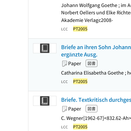
Johann Wolfgang Goethe ; im Au
Norbert Oellers und Elke Richte
Akademie Verlag
c2008-
PT2005
LCC
Briefe an ihren Sohn Johann
ergänzte Ausg.
Paper
図書
Catharina Elisabetha Goethe ; 
PT2005
LCC
Briefe. Textkritisch durchg
Paper
図書
C. Wegner
[1962-67]
<832.62-Ah
PT2005
LCC