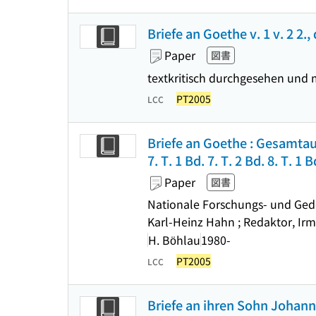
Briefe an Goethe v. 1 v. 2 2.
Paper
図書
textkritisch durchgesehen und
PT2005
LCC
Briefe an Goethe : Gesamtausg
7. T. 1 Bd. 7. T. 2 Bd. 8. T. 1 B
Paper
図書
Nationale Forschungs- und Geden
Karl-Heinz Hahn ; Redaktor, Ir
H. Böhlau
1980-
PT2005
LCC
Briefe an ihren Sohn Johann