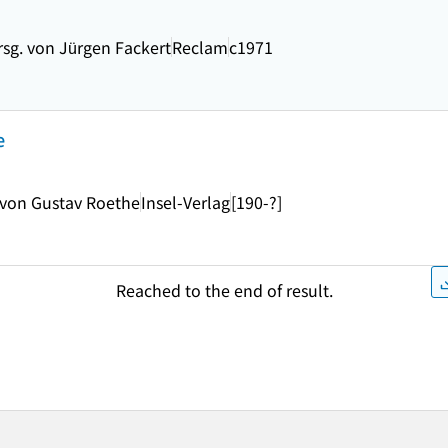
rsg. von Jürgen Fackert
Reclam
c1971
e
 von Gustav Roethe
Insel-Verlag
[190-?]
Reached to the end of result.