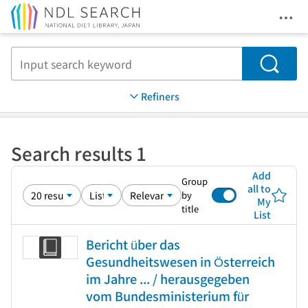
Ope
Jump to main content
Search
Refiners
Search results 1
Add
Group
all to
by
My
title
List
Bericht über das
Gesundheitswesen in Österreich
im Jahre ... / herausgegeben
vom Bundesministerium für