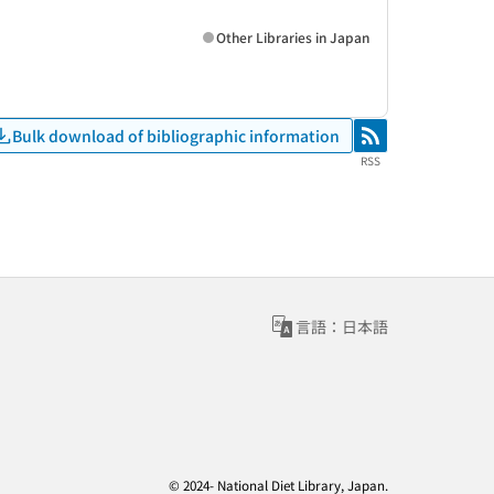
Other Libraries in Japan
Bulk download of bibliographic information
RSS
RSS
言語：日本語
© 2024- National Diet Library, Japan.