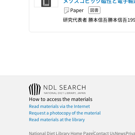
メゾスコピック磁性と電子輸
Paper
図書
研究代表者 勝本信吾
勝本信吾
199
How to access the materials
Read materials via the Internet
Request a photocopy of the material
Read materials at the library
National Diet Library Home Page
Contact Us
News
Priv