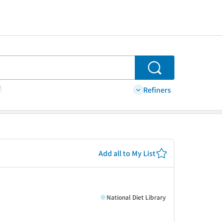
Search
Refiners
Add all to My List
National Diet Library