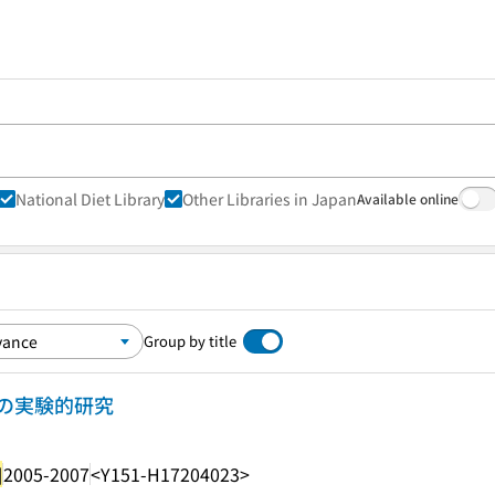
National Diet Library
Other Libraries in Japan
Available online
Group by title
の実験的研究
]
2005-2007
<Y151-H17204023>