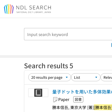
Jump to main content
Search results 5
量子ドットを用いた多体効果
Paper
図書
勝本信吾, 東京大学 [著]
[勝本信吾