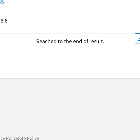
送
8.6
Reached to the end of result.
acy Policy
Site Policy