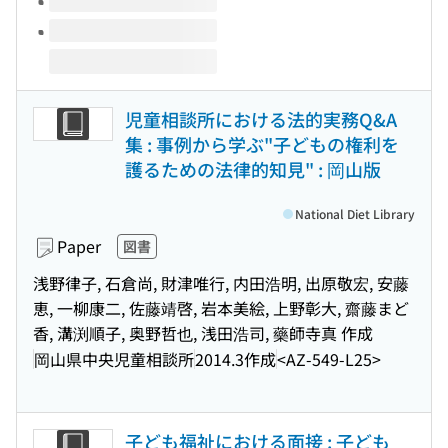
児童相談所における法的実務Q&A
集 : 事例から学ぶ"子どもの権利を
護るための法律的知見" : 岡山版
National Diet Library
Paper
図書
浅野律子, 石倉尚, 財津唯行, 内田浩明, 出原敬宏, 安藤
恵, 一柳康二, 佐藤靖啓, 岩本美絵, 上野彰大, 齋藤まど
香, 溝渕順子, 奥野哲也, 浅田浩司, 藥師寺真 作成
岡山県中央児童相談所
2014.3作成
<AZ-549-L25>
子ども福祉における面接 : 子ども