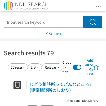
Ope
Jump to main content
Search
Refiners
Search results 79
Add
Group
all to
by
My
title
List
じどう相談所ってどんなところ?
(児童相談所のしおり)
National Diet Library