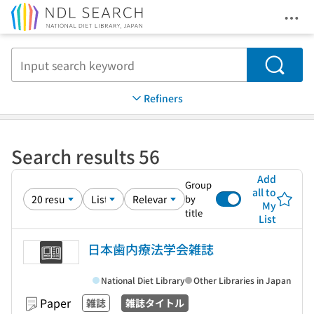
Ope
Jump to main content
Search
Refiners
Search results 56
Add
Group
all to
by
My
title
List
日本歯内療法学会雑誌
National Diet Library
Other Libraries in Japan
Paper
雑誌
雑誌タイトル