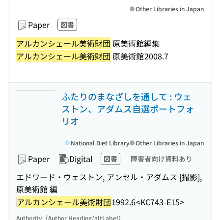
Other Libraries in Japan
Paper
図書
アルカンシェール美術財団
原美術館編集
アルカンシェール美術財団
原美術館
2008.7
ふたりのまなざしを通して : ウェ
ストン、アダムス自選ポートフォ
リオ
National Diet Library
Other Libraries in Japan
Paper
Digital
図書
障害者向け資料あり
エドワード・ウェストン, アンセル・アダムス [撮影],
原美術館 編
アルカンシェール美術財団
1992.6
<KC743-E15>
Authority（Author Heading/altLabel）