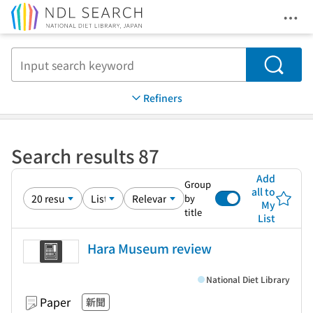
Ope
Jump to main content
Search
Refiners
Search results 87
Add
Group
all to
by
My
title
List
Hara Museum review
National Diet Library
Paper
新聞