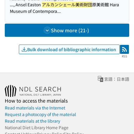
..., Ansel Easton
アルカンシェール美術財団
原美術館 Hara
Museum of Contempora...
Show more (21-)
Bulk download of bibliographic information
RSS
RSS
言語：日本語
How to access the materials
Read materials via the Internet
Request a photocopy of the material
Read materials at the library
National Diet Library Home Page