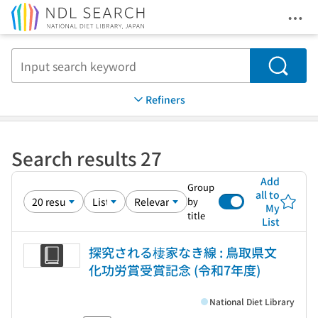
Ope
Jump to main content
Search
Refiners
Search results 27
Add
Group
all to
by
My
title
List
探究される棲家なき線 : 鳥取県文
化功労賞受賞記念 (令和7年度)
National Diet Library