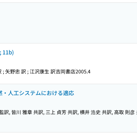
11b)
; 矢野忠 訳 ; 江沢康生 訳
吉岡書店
2005.4
自然・人工システムにおける適応
侑昇 監訳, 皆川 雅章 共訳, 三上 貞芳 共訳, 横井 浩史 共訳, 高取 則