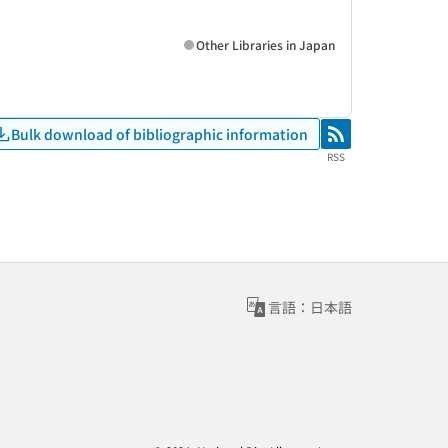
Other Libraries in Japan
Bulk download of bibliographic information
RSS
RSS
言語：日本語