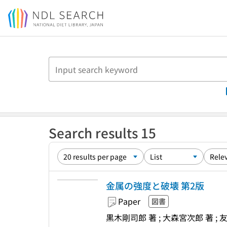
Jump to main content
Search results 15
金属の強度と破壊 第2版
Paper
図書
黒木剛司郎 著 ; 大森宮次郎 著 ; 