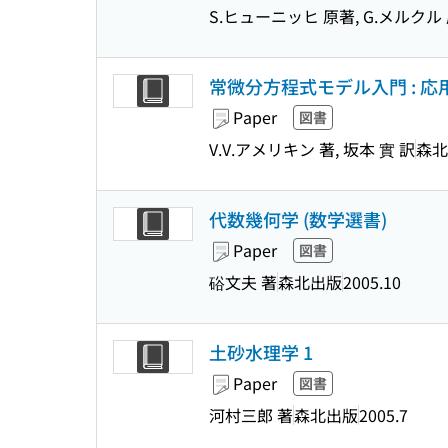
S.ヒューニッヒ 原著, G.メルクル 
常微分方程式モデル入門 : 
Paper
図書
V.V.アメリキン 著, 坂本 實 訳
森北
代数幾何学 (数学選書)
Paper
図書
硲文夫 著
森北出版
2005.10
土砂水理学 1
Paper
図書
河村三郎 著
森北出版
2005.7