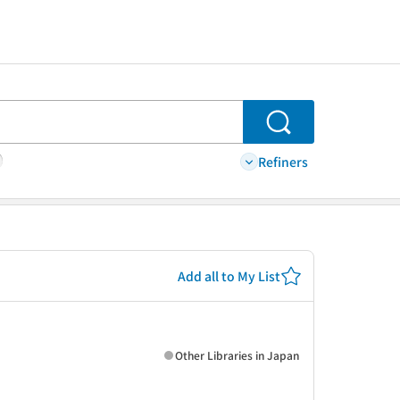
Search
Refiners
Add all to My List
Other Libraries in Japan