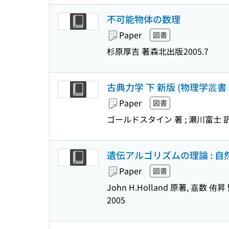
不可能物体の数理
Paper
図書
杉原厚吉 著
森北出版
2005.7
古典力学 下 新版 (物理学叢書 ; 
Paper
図書
ゴールドスタイン 著 ; 瀬川富士 訳 
遺伝アルゴリズムの理論 : 
Paper
図書
John H.Holland 原著, 嘉数 
2005