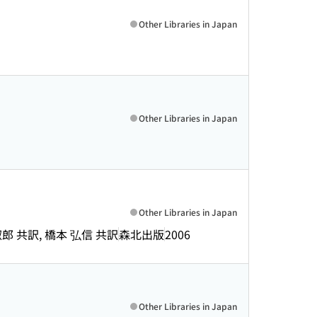
Other Libraries in Japan
Other Libraries in Japan
Other Libraries in Japan
淑郎 共訳, 橋本 弘信 共訳
森北出版
2006
Other Libraries in Japan