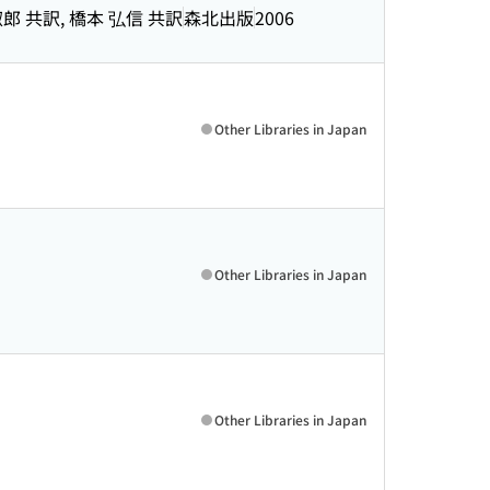
淑郎 共訳, 橋本 弘信 共訳
森北出版
2006
Other Libraries in Japan
Other Libraries in Japan
Other Libraries in Japan