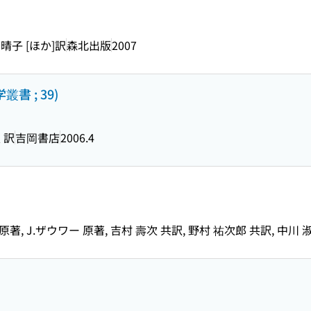
晴子 [ほか]訳
森北出版
2007
書 ; 39)
 訳
吉岡書店
2006.4
原著, J.ザウワー 原著, 吉村 壽次 共訳, 野村 祐次郎 共訳, 中川 