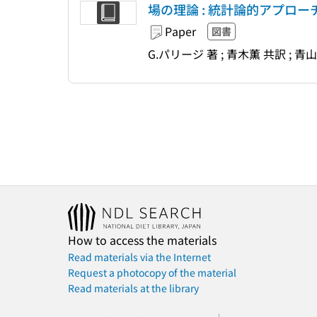
場の理論 : 統計論的アプローチ 
Paper
図書
G.パリージ 著 ; 青木薫 共訳 ; 青
How to access the materials
Read materials via the Internet
Request a photocopy of the material
Read materials at the library