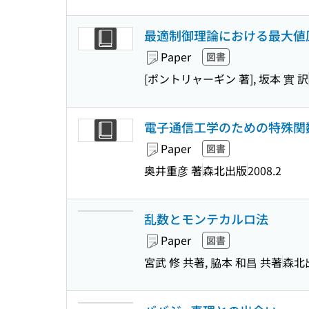
最適制御理論における最大値原理
Paper
図書
[ポントリャーギン 著], 坂本 實 訳
電子通信工学のための特殊関
Paper
図書
奥井重彦 著
森北出版
2008.2
乱数とモンテカルロ法
Paper
図書
宮武 修 共著, 脇本 和昌 共著
森北