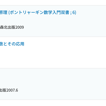
 (ポントリャーギン数学入門双書 ; 6)
森北出版
2009
数とその応用
出版
2007.6