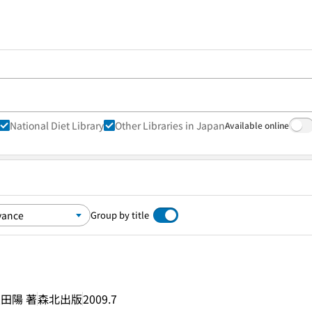
National Diet Library
Other Libraries in Japan
Available online
Group by title
友田陽 著
森北出版
2009.7