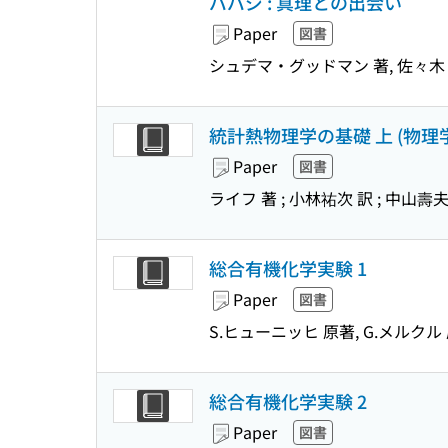
ババジ : 真理との出会い
Paper
図書
シュデマ・グッドマン 著, 佐々木 
統計熱物理学の基礎 上 (物理学叢
Paper
図書
ライフ 著 ; 小林祐次 訳 ; 中山壽夫
総合有機化学実験 1
Paper
図書
S.ヒューニッヒ 原著, G.メルクル 
総合有機化学実験 2
Paper
図書