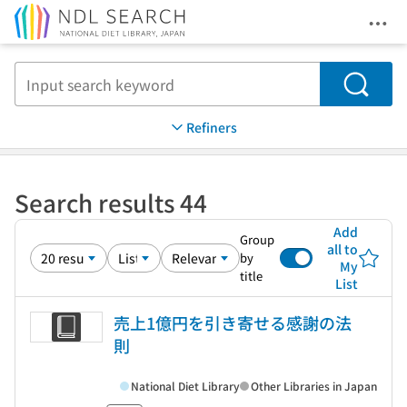
Ope
Jump to main content
Search
Refiners
Search results 44
Add
Group
all to
by
My
title
List
売上1億円を引き寄せる感謝の法
則
National Diet Library
Other Libraries in Japan