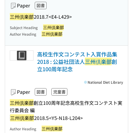
Paper
図書
三州倶楽部
2018.7
<E4-L429>
三州倶楽部
Subject Heading
三州倶楽部
Author Heading
高校生作文コンテスト入賞作品集
2018 : 公益社団法人
三州倶楽部
創
立100周年記念
National Diet Library
Paper
図書
児童書
三州倶楽部
創立100周年記念高校生作文コンテスト実
行委員会 編
三州倶楽部
2018.5
<Y5-N18-L204>
三州倶楽部
Author Heading