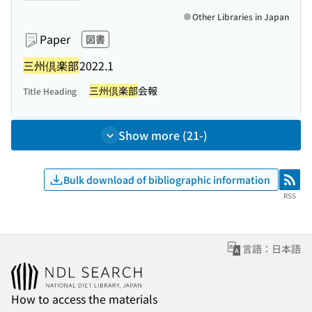
Other Libraries in Japan
Paper
図書
三州倶楽部
2022.1
三州倶楽部
会報
Title Heading
Show more (21-)
Bulk download of bibliographic information
RSS
RSS
言語：日本語
How to access the materials