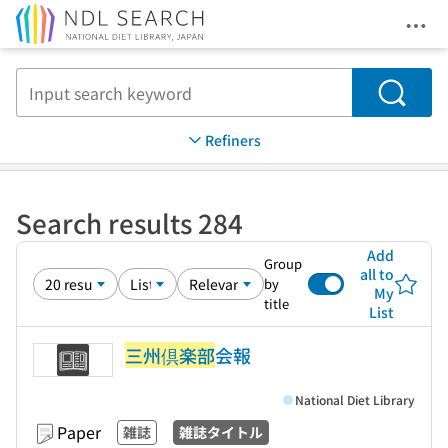
Ope
Jump to main content
Search
Refiners
Search results 284
Add
Group
all to
by
My
title
List
三州倶楽部
会報
National Diet Library
Paper
雑誌
雑誌タイトル