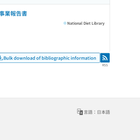
事業報告書
National Diet Library
Bulk download of bibliographic information
RSS
RSS
言語：日本語