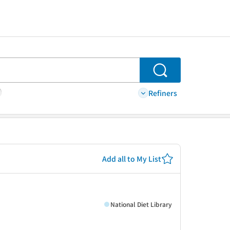
Search
Refiners
Add all to My List
National Diet Library