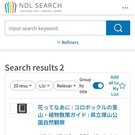
Ope
Jump to main content
Search
Refiners
Search results 2
Add
Group
all to
by
My
title
List
花ってなあに : コロボックルの里
山・植物散策ガイド : 県立塚山公
園自然観察