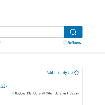
Search
Refiners
Add all to My List
.63)
National Diet Library
Other Libraries in Japan