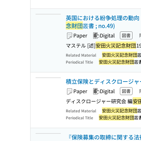
英国における紛争処理の動向 
念財団
叢書 ; no.49)
Paper
Digital
図書
マステル [述]
安田火災記念財団
1
安田火災記念財団
Related Material
安田火災記念財団
叢
Periodical Title
積立保険とディスクロージャー
Paper
Digital
図書
ディスクロージャー研究会 編
安
安田火災記念財団
Related Material
安田火災記念財団
叢
Periodical Title
『保険募集の取締に関する法律