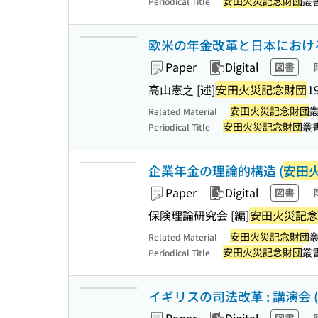
安田火災記念財団
叢
Periodical Title
欧米の年金改革と日本における
Paper
Digital
図書
高山憲之 [述]
安田火災記念財団
1
安田火災記念財団
Related Material
安田火災記念財団
叢
Periodical Title
企業年金の理論的構造 (
安田
Paper
Digital
図書
保険理論研究会 [編]
安田火災記念
安田火災記念財団
Related Material
安田火災記念財団
叢
Periodical Title
イギリスの司法改革 : 講演会 (