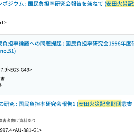
ンポジウム : 国民負担率研究会報告を兼ねて (
安田火災記
51>
民負担率論議への問題提起 : 国民負担率研究会1996年度
no.51)
7.9
<EG3-G49>
叢書
書
究 : 国民負担率研究会報告1 (
安田火災記念財団
叢書 
障害者向け資料あり
997.4
<AU-881-G1>