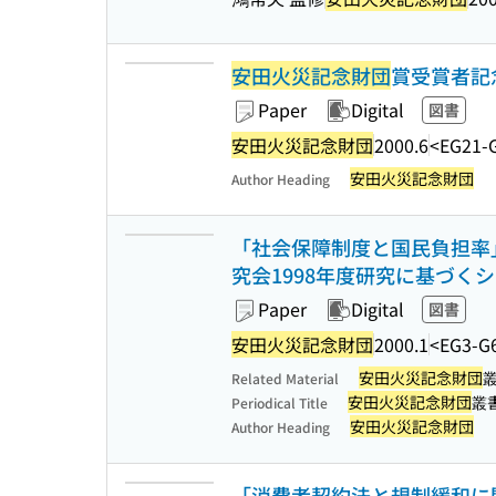
安田火災記念財団
賞受賞者記念
Paper
Digital
図書
安田火災記念財団
2000.6
<EG21-
安田火災記念財団
Author Heading
「社会保障制度と国民負担率」
究会1998年度研究に基づくシ
Paper
Digital
図書
安田火災記念財団
2000.1
<EG3-G
安田火災記念財団
Related Material
安田火災記念財団
叢
Periodical Title
安田火災記念財団
Author Heading
「消費者契約法と規制緩和に関