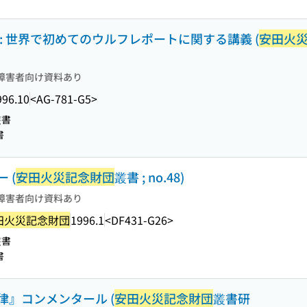
: 世界で初めてのウルフレポートに関する講義 (
安田火
障害者向け資料あり
996.10
<AG-781-G5>
叢書
書
 (
安田火災記念財団
叢書 ; no.48)
障害者向け資料あり
田火災記念財団
1996.1
<DF431-G26>
叢書
書
』コンメンタール (
安田火災記念財団
叢書研