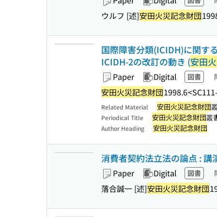
Paper
Digital
図書
ウルフ [述]
安田火災記念財団
199
国際障害分類(ICIDH)に関す
ICIDH-2の改訂の動き (
安田火
Paper
Digital
図書
安田火災記念財団
1998.6
<SC111
安田火災記念財団
Related Material
安田火災記念財団
叢
Periodical Title
安田火災記念財団
Author Heading
消費者契約法立法の論点 : 講演
Paper
Digital
図書
落合誠一 [述]
安田火災記念財団
1