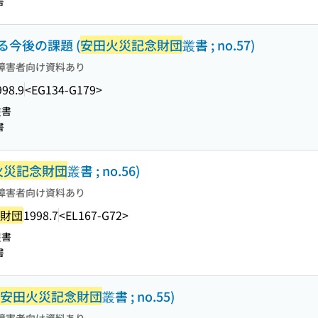
書
今後の課題 (
安田火災記念財団
叢書 ; no.57)
障害者向け資料あり
998.9
<EG134-G179>
叢書
書
火災記念財団
叢書 ; no.56)
障害者向け資料あり
財団
1998.7
<EL167-G72>
叢書
書
安田火災記念財団
叢書 ; no.55)