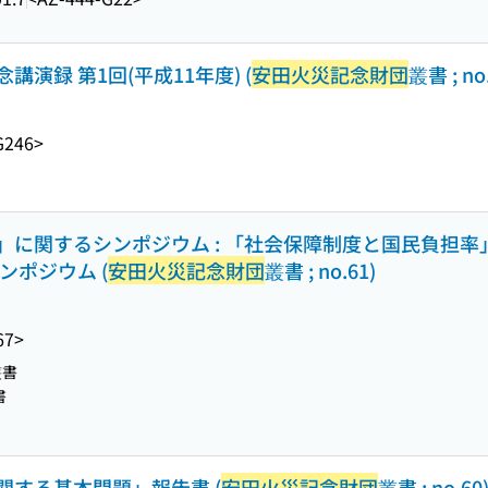
講演録 第1回(平成11年度) (
安田火災記念財団
叢書 ; no
G246>
に関するシンポジウム : 「社会保障制度と国民負担率
ンポジウム (
安田火災記念財団
叢書 ; no.61)
67>
叢書
書
する基本問題」報告書 (
安田火災記念財団
叢書 ; no.60