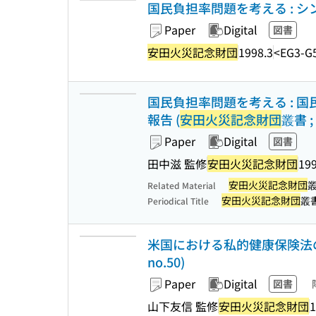
国民負担率問題を考える : シ
Paper
Digital
図書
安田火災記念財団
1998.3
<EG3-G
国民負担率問題を考える : 国
報告 (
安田火災記念財団
叢書 ; 
Paper
Digital
図書
田中滋 監修
安田火災記念財団
199
安田火災記念財団
Related Material
安田火災記念財団
叢
Periodical Title
米国における私的健康保険法の研
no.50)
Paper
Digital
図書
山下友信 監修
安田火災記念財団
1