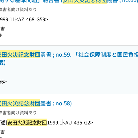
障害者向け資料あり
999.11
<AZ-468-G59>
叢書
書
安田火災記念財団
叢書 ; no.59. 「社会保障制度と国民負
度)
66>
安田火災記念財団
叢書 ; no.58)
障害者向け資料あり
述]
安田火災記念財団
1999.1
<AU-435-G2>
叢書