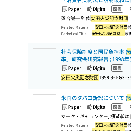
Paper
Digital
図書
落合誠一 監修
安田火災記念財団
1
安田火災記念財団
Related Material
安田火災記念財団
叢
Periodical Title
社会保障制度と国民負担率 (
率」研究会研究報告 ; 1998年
Paper
Digital
図書
安田火災記念財団
1999.9
<EG3-G
米国のタバコ訴訟について (
Paper
Digital
図書
マーク・ギャランター, 棚瀬孝雄 [
安田火災記念財団
Related Material