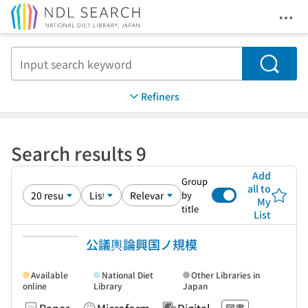
Ope
Jump to main content
Search
Refiners
Search results 9
Add
Group
all to
by
My
title
List
公議輿論興国ノ規模
Available
National Diet
Other Libraries in
online
Library
Japan