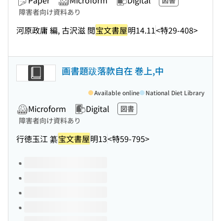
Paper
Microform
Digital
図書
障害者向け資料あり
河原政庸 編, 古沢滋 閲
宝文書屋
明14.11
<特29-408>
画書題跋落款自在 巻上,中
Available online
National Diet Library
Microform
Digital
図書
障害者向け資料あり
行徳玉江 纂
宝文書屋
明13
<特59-795>
Volumes of this title