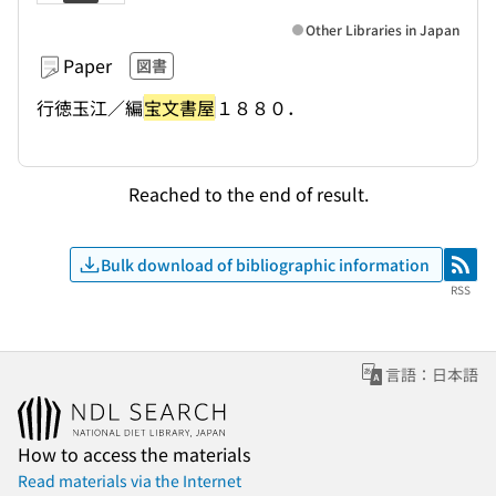
Other Libraries in Japan
Paper
図書
行徳玉江／編
宝文書屋
１８８０．
Reached to the end of result.
Bulk download of bibliographic information
RSS
RSS
言語：日本語
How to access the materials
Read materials via the Internet