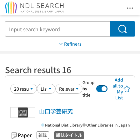
Ope
Jump to main content
Search
Refiners
Search results 16
Add
Group
all to
by
My
title
List
山口学芸研究
National Diet Library
Other Libraries in Japan
Paper
雑誌
雑誌タイトル