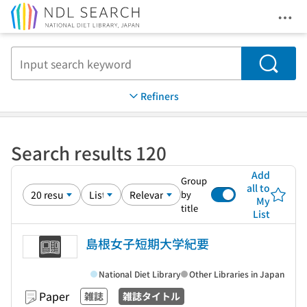
Ope
Jump to main content
Search
Refiners
Search results 120
Add
Group
all to
by
My
title
List
島根女子短期大学紀要
National Diet Library
Other Libraries in Japan
Paper
雑誌
雑誌タイトル