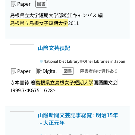
Paper
図書
島根県立大学短期大学部松江キャンパス 編
島根県立島根女子短期大学
2011
山陰文芸襍記
National Diet Library
Other Libraries in Japan
Paper
Digital
図書
障害者向け資料あり
寺本喜徳 著
島根県立島根女子短期大学
国語国文会
1999.7
<KG751-G28>
山陰新聞文芸記事総覧 : 明治15年
～大正元年