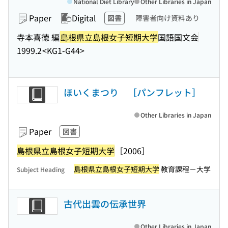
National Diet Library
Other Libraries in Japan
Paper
Digital
図書
障害者向け資料あり
寺本喜徳 編
島根県立島根女子短期大学
国語国文会
1999.2
<KG1-G44>
ほいくまつり ［パンフレット］
Other Libraries in Japan
Paper
図書
島根県立島根女子短期大学
［2006］
島根県立島根女子短期大学
教育課程－大学
Subject Heading
古代出雲の伝承世界
Other Libraries in Japan