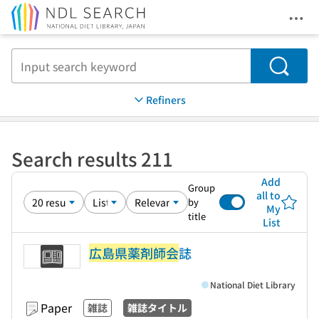
Ope
Jump to main content
Search
Refiners
Search results 211
Add
Group
all to
by
My
title
List
広島県薬剤師会
誌
National Diet Library
Paper
雑誌
雑誌タイトル