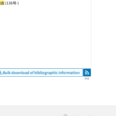
協会
(136号-)
Bulk download of bibliographic information
RSS
RSS