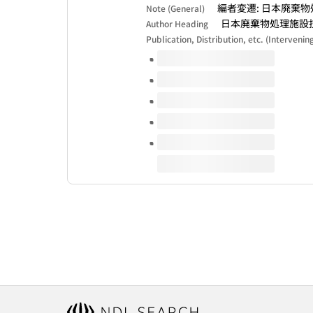
編者変遷: 日本廃棄物処
Note (General)
日本廃棄物処理施設
Author Heading
Publication, Distribution, etc. (Intervenin
Volumes of this title