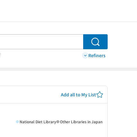
Search
Refiners
Add all to My List
National Diet Library
Other Libraries in Japan