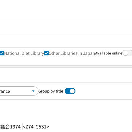
National Diet Library
Other Libraries in Japan
Available online
Group by title
協議会
1974-
<Z74-G531>