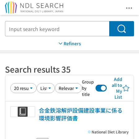
Ope
Jump to main content
Search
Refiners
Search results 35
Add
Group
all to
by
My
title
List
合金鉄溶解炉設備建設事業に係る
環境影響評価書
National Diet Library