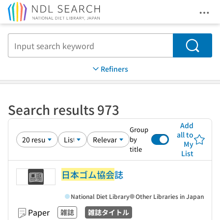
Ope
Jump to main content
Search
Refiners
Search results 973
Add
Group
all to
by
My
title
List
日本ゴム協会
誌
National Diet Library
Other Libraries in Japan
Paper
雑誌
雑誌タイトル