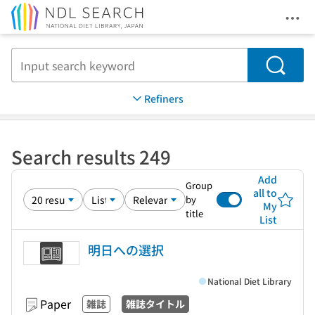
Ope
Jump to main content
Search
Refiners
Search results 249
Add
Group
all to
by
My
title
List
明日への選択
National Diet Library
Paper
雑誌
雑誌タイトル