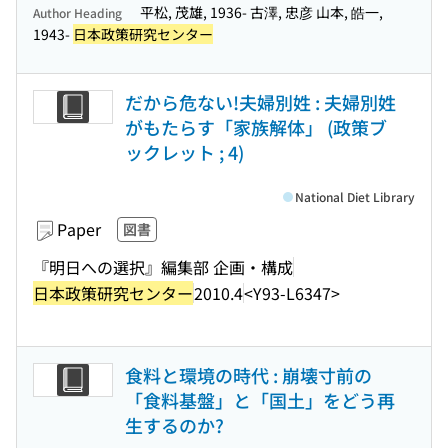
平松, 茂雄, 1936- 古澤, 忠彦 山本, 皓一,
Author Heading
1943-
日本政策研究センター
だから危ない!夫婦別姓 : 夫婦別姓
がもたらす「家族解体」 (政策ブ
ックレット ; 4)
National Diet Library
Paper
図書
『明日への選択』編集部 企画・構成
日本政策研究センター
2010.4
<Y93-L6347>
食料と環境の時代 : 崩壊寸前の
「食料基盤」と「国土」をどう再
生するのか?