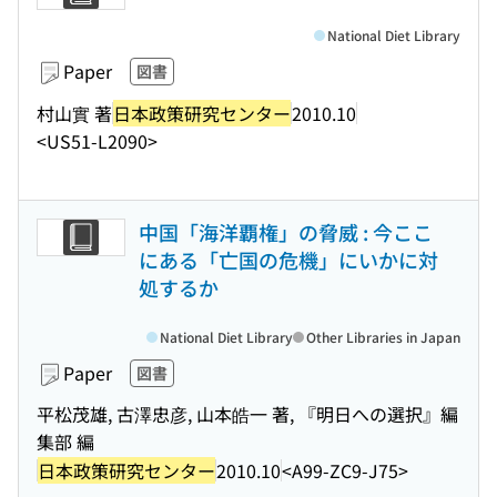
National Diet Library
Paper
図書
村山實 著
日本政策研究センター
2010.10
<US51-L2090>
中国「海洋覇権」の脅威 : 今ここ
にある「亡国の危機」にいかに対
処するか
National Diet Library
Other Libraries in Japan
Paper
図書
平松茂雄, 古澤忠彦, 山本皓一 著, 『明日への選択』編
集部 編
日本政策研究センター
2010.10
<A99-ZC9-J75>