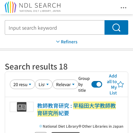
Ope
Jump to main content
Search
Refiners
Search results 18
Add
Group
all to
by
My
title
List
教師教育研究 :
早稲田大学教師教
育研究所
紀要
National Diet Library
Other Libraries in Japan