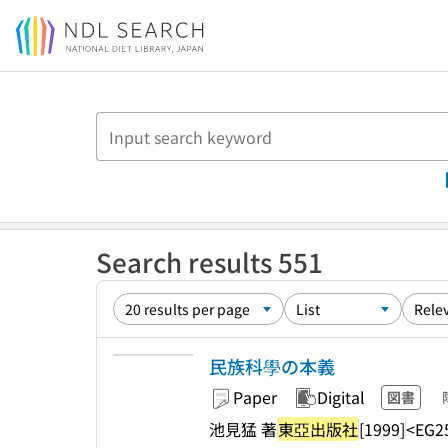
Jump to main content
Search results 551
民族科學の本義
Paper
Digital
図書
池見猛 著
東亞出版社
[1999]
<EG2