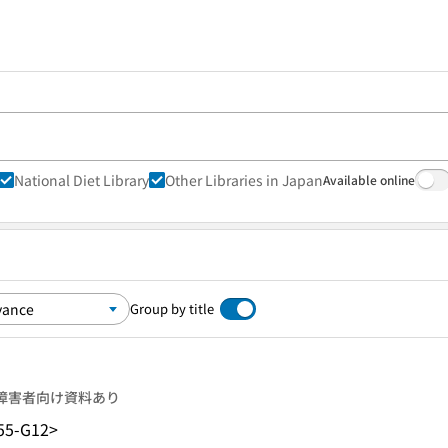
National Diet Library
Other Libraries in Japan
Available online
Group by title
障害者向け資料あり
55-G12>