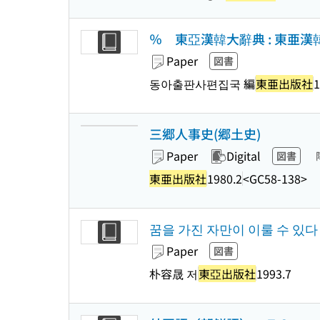
％ 東亞漢韓大辭典 : 東亜漢
Paper
図書
동아출판사편집국 編
東亜出版社
1
三郷人事史(郷土史)
Paper
Digital
図書
東亜出版社
1980.2
<GC58-138>
꿈을 가진 자만이 이룰 수 있다
Paper
図書
朴容晟 저
東亞出版社
1993.7