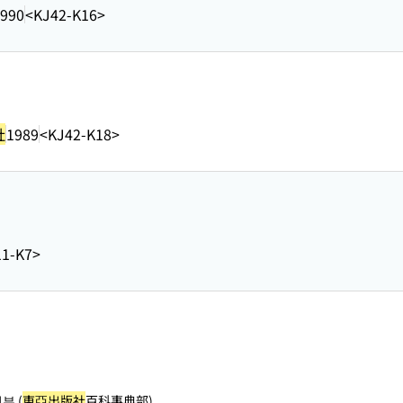
990
<KJ42-K16>
社
1989
<KJ42-K18>
1-K7>
부 (
東亞出版社
百科事典部)