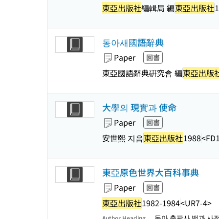
東亞出版社
編輯局 編
東亞出版社
1
동아새國語辭典
Paper
図書
東亞國語辭典硏究會 編
東亞出版
大學의 現實과 使命
Paper
図書
安世熙 지음
東亞出版社
1988
<FD1
東亞原色世界大百科事典
Paper
図書
東亞出版社
1982-1984
<UR7-4>
동아 출판사 백과 사전
Author Heading