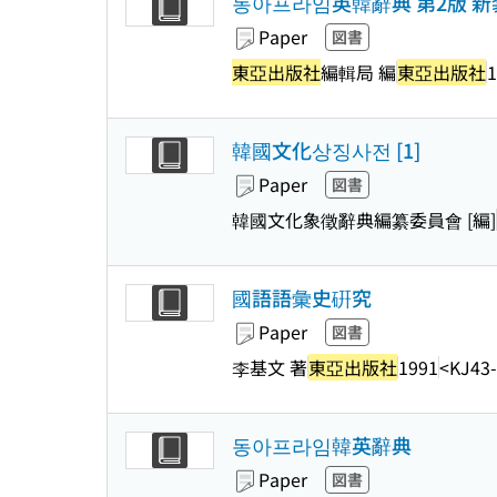
동아프라임英韓辭典 第2版 新
Paper
図書
東亞出版社
編輯局 編
東亞出版社
1
韓國文化상징사전 [1]
Paper
図書
韓國文化象徵辭典編纂委員會 [編]
國語語彙史硏究
Paper
図書
李基文 著
東亞出版社
1991
<KJ43
동아프라임韓英辭典
Paper
図書