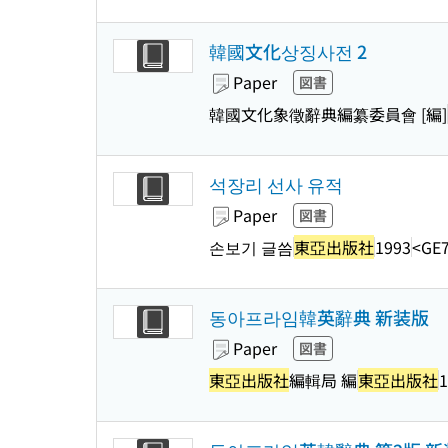
韓國文化상징사전 2
Paper
図書
韓國文化象徵辭典編纂委員會 [編]
석장리 선사 유적
Paper
図書
손보기 글씀
東亞出版社
1993
<GE7
동아프라임韓英辭典 新装版
Paper
図書
東亞出版社
編輯局 編
東亞出版社
1