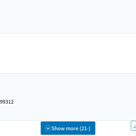
99312
Show more (21-)