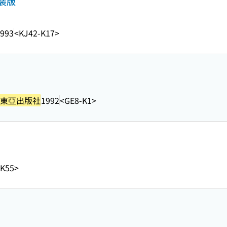
装版
993
<KJ42-K17>
東亞出版社
1992
<GE8-K1>
-K55>