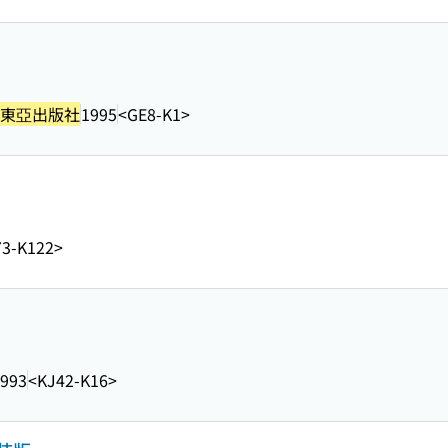
東亞出版社
1995
<GE8-K1>
3-K122>
993
<KJ42-K16>