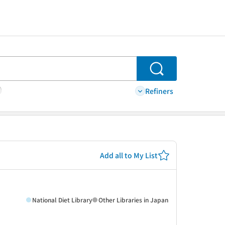
Search
Refiners
Add all to My List
National Diet Library
Other Libraries in Japan