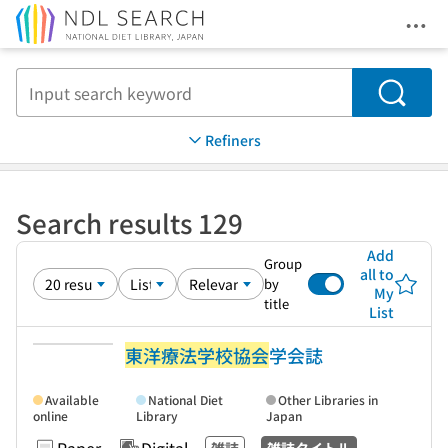
Ope
Jump to main content
Search
Refiners
Search results 129
Add
Group
all to
by
My
title
List
東洋療法学校協会
学会誌
Available
National Diet
Other Libraries in
online
Library
Japan