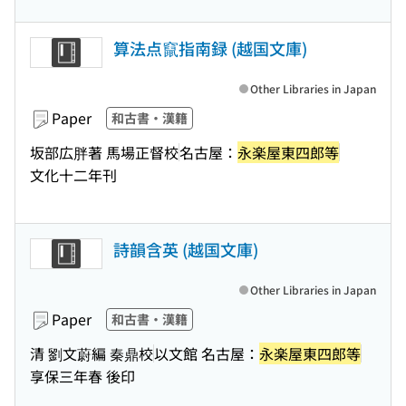
算法点竄指南録 (越国文庫)
Other Libraries in Japan
Paper
和古書・漢籍
坂部広胖著 馬場正督校
名古屋：
永楽屋東四郎等
文化十二年刊
詩韻含英 (越国文庫)
Other Libraries in Japan
Paper
和古書・漢籍
清 劉文蔚編 秦鼎校
以文館 名古屋：
永楽屋東四郎等
享保三年春 後印