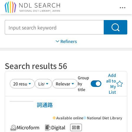
Ope
Jump to main content
Search
Refiners
Search results 56
Add
Group
all to
by
My
title
List
詞通路
Available online
National Diet Library
Microform
Digital
図書