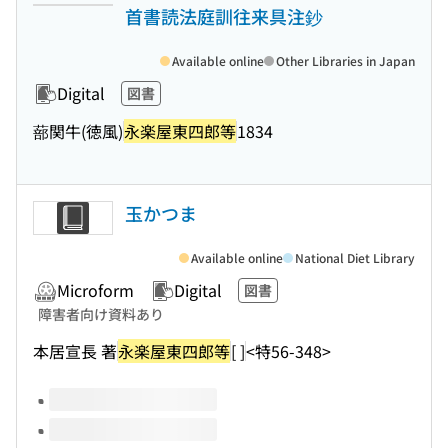
首書読法庭訓往来具注鈔
Available online
Other Libraries in Japan
Digital
図書
蔀関牛(徳風)
永楽屋東四郎等
1834
玉かつま
Available online
National Diet Library
Microform
Digital
図書
障害者向け資料あり
本居宣長 著
永楽屋東四郎等
[ ]
<特56-348>
Volumes of this title