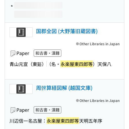
国郡全図 (大野藩旧蔵図書)
Other Libraries in Japan
Paper
和古書・漢籍
青山元宣（東谿）
（名・
永楽屋東四郎等
）
天保八
周髀算経図解 (越国文庫)
Other Libraries in Japan
Paper
和古書・漢籍
川辺信一
名古屋：
永楽屋東四郎等
天明五年序