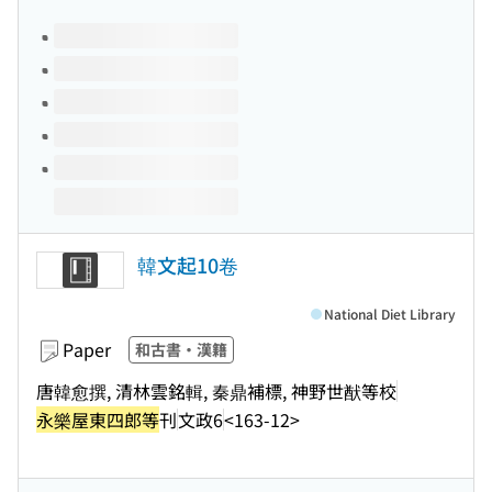
Volumes of this title
韓文起10卷
National Diet Library
Paper
和古書・漢籍
唐韓愈撰, 清林雲銘輯, 秦鼎補標, 神野世猷等校
永樂屋東四郎等
刊
文政6
<163-12>