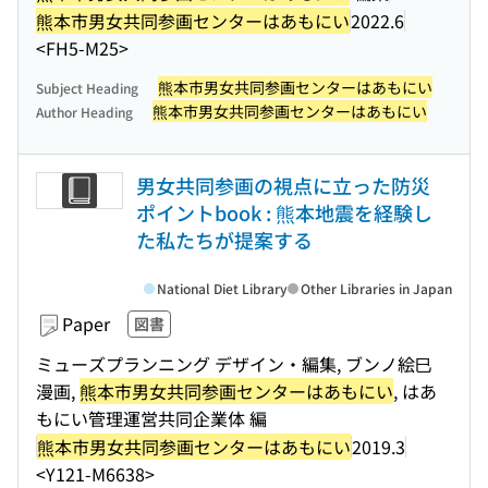
熊本市男女共同参画センターはあもにい
2022.6
<FH5-M25>
熊本市男女共同参画センターはあもにい
Subject Heading
熊本市男女共同参画センターはあもにい
Author Heading
男女共同参画の視点に立った防災
ポイントbook : 熊本地震を経験し
た私たちが提案する
National Diet Library
Other Libraries in Japan
Paper
図書
ミューズプランニング デザイン・編集, ブンノ絵巳
漫画,
熊本市男女共同参画センターはあもにい
, はあ
もにい管理運営共同企業体 編
熊本市男女共同参画センターはあもにい
2019.3
<Y121-M6638>