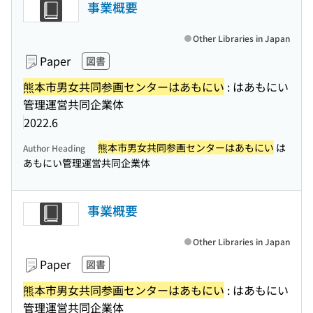
事業概要
Other Libraries in Japan
Paper
図書
熊本市男女共同参画センターはあもにい
: はあもにい
管理運営共同企業体
2022.6
熊本市男女共同参画センターはあもにい
は
Author Heading
あもにい管理運営共同企業体
事業概要
Other Libraries in Japan
Paper
図書
熊本市男女共同参画センターはあもにい
: はあもにい
管理運営共同企業体