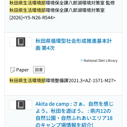
秋田県生活環境部
環境保全課八郎湖環境対策室 監修
秋田県生活環境部
環境保全課八郎湖環境対策室
[2026]
<Y5-N26-R544>
秋田県循環型社会形成推進基本計
画 第4次
National Diet Library
Paper
図書
秋田県生活環境部
環境整備課
2021.3
<AZ-1571-M27>
Akita de camp : さぁ、自然を感じ
よう。秋田を遊ぼう。 : 県内12の
自然公園・自然ふれあいエリア18
のキャンプ場情報を紹介!