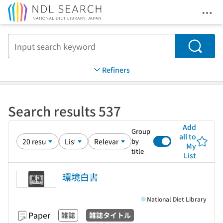
Ope
Jump to main content
Search
Refiners
Search results 537
Add
Group
all to
by
My
title
List
環境白書
National Diet Library
Paper
雑誌
雑誌タイトル