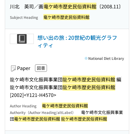
川北 英司／画
竜ケ崎市歴史民俗資料館
〔2008.11〕
竜ケ崎市歴史民俗資料館
Subject Heading
想い出の旅 : 20世紀の観光グラフ
ィティ
National Diet Library
Paper
図書
龍ケ崎市文化振興事業団
龍ケ崎市歴史民俗資料館
編
龍ケ崎市文化振興事業団
龍ケ崎市歴史民俗資料館
[2002]
<Y121-H4570>
竜ケ崎市歴史民俗資料館
Author Heading
竜ケ崎市文化振興事業
Authority（Author Heading/altLabel）
団
竜ケ崎市歴史民俗資料館
龍ケ崎市歴史民俗資料館