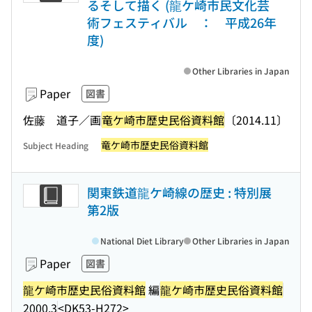
るそして描く (龍ケ崎市民文化芸
術フェスティバル ： 平成26年
度)
Other Libraries in Japan
Paper
図書
佐藤 道子／画
竜ケ崎市歴史民俗資料館
〔2014.11〕
竜ケ崎市歴史民俗資料館
Subject Heading
関東鉄道龍ケ崎線の歴史 : 特別展
第2版
National Diet Library
Other Libraries in Japan
Paper
図書
龍ケ崎市歴史民俗資料館
編
龍ケ崎市歴史民俗資料館
2000.3
<DK53-H272>