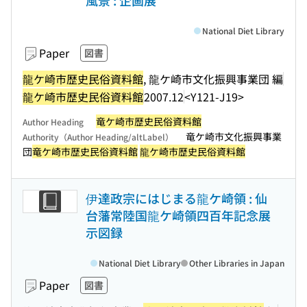
風景 : 企画展
National Diet Library
Paper
図書
龍ケ崎市歴史民俗資料館
, 龍ケ崎市文化振興事業団 編
龍ケ崎市歴史民俗資料館
2007.12
<Y121-J19>
竜ケ崎市歴史民俗資料館
Author Heading
竜ケ崎市文化振興事業
Authority（Author Heading/altLabel）
団
竜ケ崎市歴史民俗資料館
龍ケ崎市歴史民俗資料館
伊達政宗にはじまる龍ケ崎領 : 仙
台藩常陸国龍ケ崎領四百年記念展
示図録
National Diet Library
Other Libraries in Japan
Paper
図書