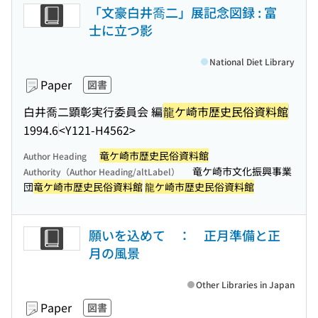
「文豪白井喬二」展記念図録 : 富
士に立つ影
National Diet Library
Paper
図書
白井喬二顕彰実行委員会 編
龍ケ崎市歴史民俗資料館
1994.6
<Y121-H4562>
竜ケ崎市歴史民俗資料館
Author Heading
竜ケ崎市文化振興事業
Authority（Author Heading/altLabel）
団
竜ケ崎市歴史民俗資料館
龍ケ崎市歴史民俗資料館
願いを込めて ： 正月準備と正
月の風景
Other Libraries in Japan
Paper
図書