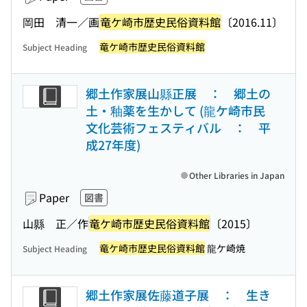
岡田 清一／画
竜ケ崎市歴史民俗資料館
〔2016.11〕
竜ケ崎市歴史民俗資料館
Subject Heading
郷土作家展山縣正展 ： 郷土の
土・釉薬を生かして (龍ケ崎市民
文化芸術フェスティバル ： 平
成27年度)
Other Libraries in Japan
Paper
図書
山縣 正／作
竜ケ崎市歴史民俗資料館
〔2015〕
竜ケ崎市歴史民俗資料館
龍ケ崎焼
Subject Heading
郷土作家展佐藤道子展 ： 生き