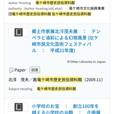
竜ケ崎市歴史民俗資料館
Author Heading
竜ケ崎市文化振興事業
Authority（Author Heading/altLabel）
団
竜ケ崎市歴史民俗資料館
龍ケ崎市歴史民俗資料館
郷土作家展北澤茂夫展 ： テン
ペラと油彩による幻視風景 (龍ケ
崎市民文化芸術フェスティバ
ル ： 平成21年度)
Other Libraries in Japan
Paper
図書
北澤 茂夫／画
竜ケ崎市歴史民俗資料館
〔2009.11〕
竜ケ崎市歴史民俗資料館
Subject Heading
小学校のお宝 ： 創立100年を
越える小学校の扁額 ： 企画展