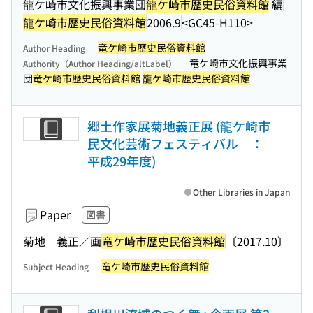
龍ケ崎市文化振興事業団
龍ケ崎市歴史民俗資料館
編
龍ケ崎市歴史民俗資料館
2006.9
<GC45-H110>
竜ケ崎市歴史民俗資料館
Author Heading
竜ケ崎市文化振興事業
Authority（Author Heading/altLabel）
団
竜ケ崎市歴史民俗資料館
龍ケ崎市歴史民俗資料館
郷土作家展菊地義正展 (龍ケ崎市
民文化芸術フェスティバル ：
平成29年度)
Other Libraries in Japan
Paper
図書
菊地 義正／画
竜ケ崎市歴史民俗資料館
〔2017.10〕
竜ケ崎市歴史民俗資料館
Subject Heading