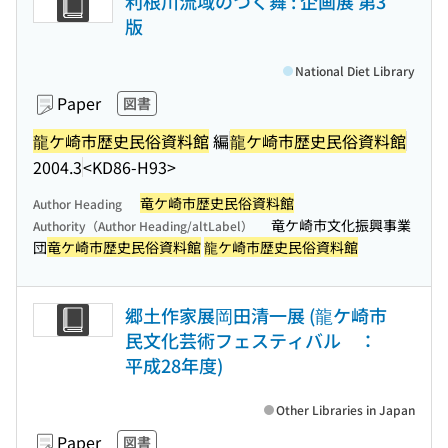
利根川流域のつく舞 : 企画展 第3
版
National Diet Library
Paper
図書
龍ケ崎市歴史民俗資料館
編
龍ケ崎市歴史民俗資料館
2004.3
<KD86-H93>
竜ケ崎市歴史民俗資料館
Author Heading
竜ケ崎市文化振興事業
Authority（Author Heading/altLabel）
団
竜ケ崎市歴史民俗資料館
龍ケ崎市歴史民俗資料館
郷土作家展岡田清一展 (龍ケ崎市
民文化芸術フェスティバル ：
平成28年度)
Other Libraries in Japan
Paper
図書