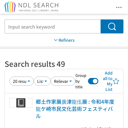
Ope
Jump to main content
Search
Refiners
Search results 49
Add
Group
all to
by
My
title
List
郷土作家展廣津龍伍展 : 令和4年度
龍ケ崎市民文化芸術フェスティバ
ル