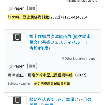
National Diet Library
Paper
図書
龍ケ崎市歴史民俗資料館
[2022]
<Y121-M14026>
郷土作家展廣津龍伍展 (龍ケ崎市
民文化芸術フェスティバル ：
令和4年度)
Other Libraries in Japan
Paper
図書
廣津 龍伍／画
竜ケ崎市歴史民俗資料館
〔2022〕
竜ケ崎市歴史民俗資料館
Subject Heading
願いを込めて : 正月準備と正月の