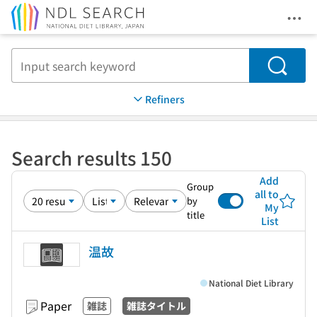
Ope
Jump to main content
Search
Refiners
Search results 150
Add
Group
all to
by
My
title
List
温故
National Diet Library
Paper
雑誌
雑誌タイトル