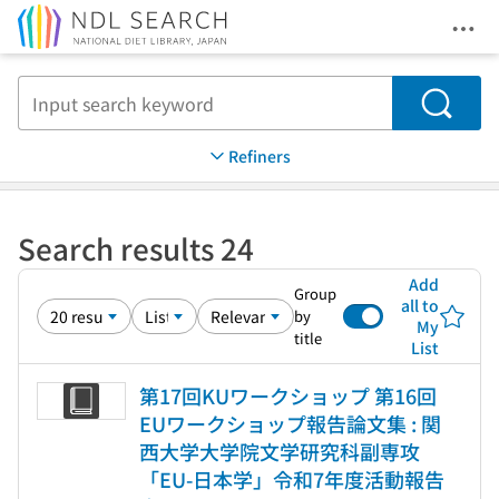
Ope
Jump to main content
Search
Refiners
Search results 24
Add
Group
all to
by
My
title
List
第17回KUワークショップ 第16回
EUワークショップ報告論文集 : 関
西大学大学院文学研究科副専攻
「EU-日本学」令和7年度活動報告