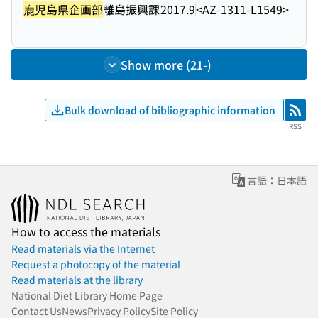
鹿児島県企画部
離島振興課
2017.9
<AZ-1311-L1549>
Show more (21-)
Bulk download of bibliographic information
RSS
RSS
言語：日本語
How to access the materials
Read materials via the Internet
Request a photocopy of the material
Read materials at the library
National Diet Library Home Page
Contact Us
News
Privacy Policy
Site Policy