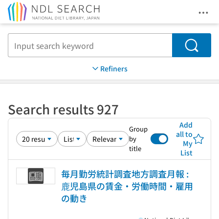
Ope
Jump to main content
Search
Refiners
Search results 927
Add
Group
all to
by
My
title
List
毎月勤労統計調査地方調査月報 :
鹿児島県の賃金・労働時間・雇用
の動き