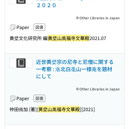
２０２０
Other Libraries in Japan
Paper
図書
黄檗文化研究所 編
黄檗山萬福寺文華殿
2021.07
近世黄檗宗の尼寺と尼僧に関する
一考察 : 洛北白毫山一様庵を題材
にして
Other Libraries in Japan
Paper
図書
仲田侑加 [著]
[
黄檗山萬福寺文華殿
]
[2021]