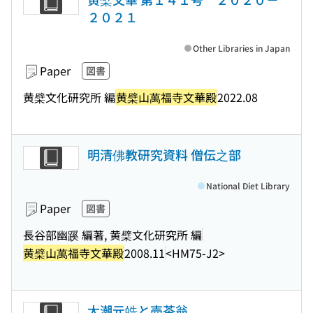
２０２１
Other Libraries in Japan
Paper
図書
黄檗文化研究所 編
黄檗山萬福寺文華殿
2022.08
明清佛教研究資料 僧伝之部
National Diet Library
Paper
図書
長谷部幽蹊 編著, 黄檗文化研究所 編
黄檗山萬福寺文華殿
2008.11
<HM75-J2>
大潮元皓と売茶翁