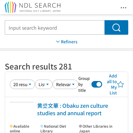
Ope
Jump to main content
Search
Refiners
Search results 281
Add
Group
all to
by
My
title
List
黄檗文華 : Obaku zen culture
studies and annual report
Available
National Diet
Other Libraries in
online
Library
Japan