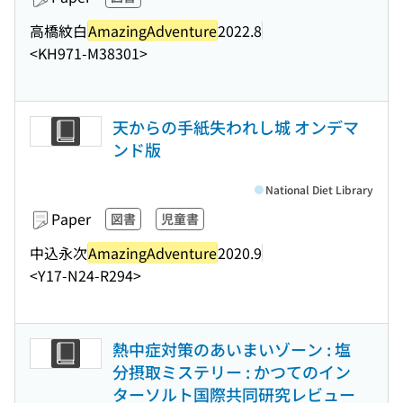
高橋紋白
AmazingAdventure
2022.8
<KH971-M38301>
天からの手紙失われし城 オンデマ
ンド版
National Diet Library
Paper
図書
児童書
中込永次
AmazingAdventure
2020.9
<Y17-N24-R294>
熱中症対策のあいまいゾーン : 塩
分摂取ミステリー : かつてのイン
ターソルト国際共同研究レビュー