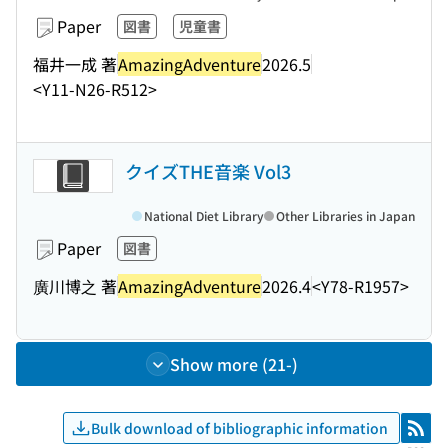
Paper
図書
児童書
福井一成 著
AmazingAdventure
2026.5
<Y11-N26-R512>
クイズTHE音楽 Vol3
National Diet Library
Other Libraries in Japan
Paper
図書
廣川博之 著
AmazingAdventure
2026.4
<Y78-R1957>
Show more (21-)
Bulk download of bibliographic information
RSS