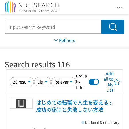
Ope
Jump to main content
Search
Refiners
Search results 116
Add
Group
all to
by
My
title
List
はじめての転職で人生を変える :
成功の秘訣と失敗しない方法
National Diet Library