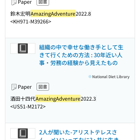
Paper
図書
鈴木宏明
AmazingAdventure
2022.8
<KH971-M39266>
組織の中で幸せな働き手として生
きて行くための方法 : 30年近い人
事・労務の経験から見えたもの
National Diet Library
Paper
図書
酒田十四代
AmazingAdventure
2022.3
<US51-M2172>
2人が聞いた-アリストテレスさ
ん、メソンってなに? : 共に生き