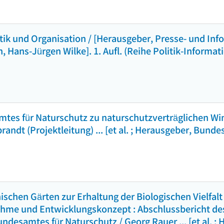
itik und Organisation / [Herausgeber, Presse- und In
 Hans-Jürgen Wilke]. 1. Aufl. (Reihe Politik-Informat
es für Naturschutz zu naturschutzverträglichen Win
andt (Projektleitung) ... [et al. ; Herausgeber, Bunde
ischen Gärten zur Erhaltung der Biologischen Vielfal
hme und Entwicklungskonzept : Abschlussbericht des
desamtes für Naturschutz / Georg Rauer ... [et al. ;