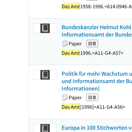
Das Amt
1958-1996.
<614.0946-
Bundeskanzler Helmut Kohl 
Informationsamt der Bundes
Paper
図書
Das Amt
1996.
<A11-G4-A57>
Politik für mehr Wachstum 
und Informationsamt der Bun
Informationen)
Paper
図書
Das Amt
[1996]
<A11-G4-A56>
Europa in 100 Stichworten vo