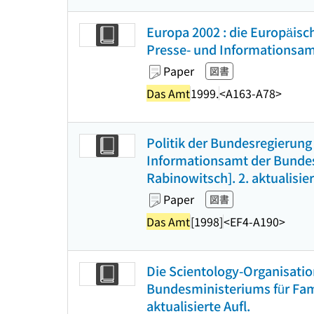
Europa 2002 : die Europäisc
Presse- und Informationsamt
Paper
図書
Das Amt
1999.
<A163-A78>
Politik der Bundesregierung
Informationsamt der Bundesr
Rabinowitsch]. 2. aktualisier
Paper
図書
Das Amt
[1998]
<EF4-A190>
Die Scientology-Organisatio
Bundesministeriums für Fam
aktualisierte Aufl.