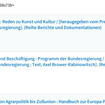
A08s73b>
: Reden zu Kunst und Kultur / [heraugegeben vom Pr
regierung]. (Reihe Berichte und Dokumentationen)
und Beschäftigung : Programm der Bundesregierung / 
desregierung ; Text, Axel Brower-Rabinowitsch]. (Rei
n Agrarpolitik bis Zollunion : Handbuch zur Europa-P