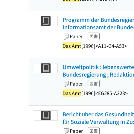
Programm der Bundesregieru
Informationsamt der Bundes
Paper
図書
Das Amt
[1996]
<A11-G4-A53>
Umweltpolitik : lebenswerte
Bundesregierung ; Redaktion,
Paper
図書
Das Amt
[1996]
<EG285-A328>
Bericht über das Gesundhei
für Soziale Verwaltung in Z
Paper
図書