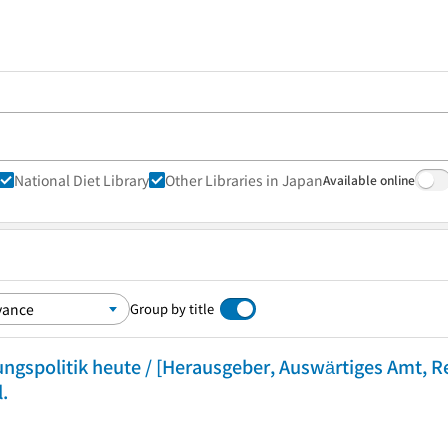
National Diet Library
Other Libraries in Japan
Available online
Group by title
ngspolitik heute / [Herausgeber, Auswärtiges Amt, Re
l.