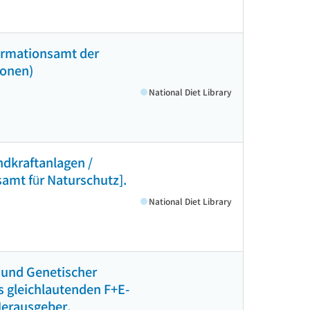
formationsamt der
ionen)
National Diet Library
dkraftanlagen /
samt für Naturschutz].
National Diet Library
t und Genetischer
 gleichlautenden F+E-
 Herausgeber,