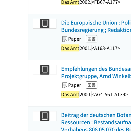
Das Amt
2002.
<FB67-A177>
Die Europäische Union : Pol
Bundesregierung ; Redaktion,
Paper
図書
Das Amt
2001.
<A163-A117>
Empfehlungen des Bundesamt
Projektgruppe, Arnd Winkelbr
Paper
図書
Das Amt
2000.
<AG4-561-A139>
Beitrag der deutschen Botan
Ressourcen : Bestandsaufna
Vorhabens 808 05 070 des Bun