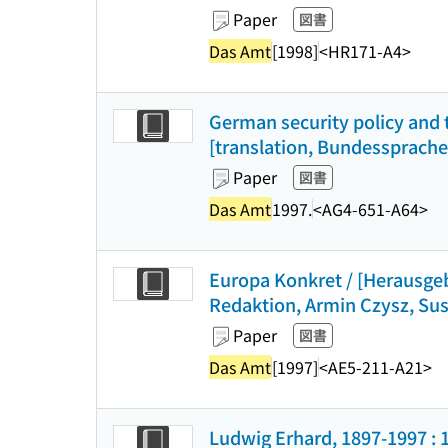
Paper
図書
Das Amt
[1998]
<HR171-A4>
German security policy and
[translation, Bundessprach
Paper
図書
Das Amt
1997.
<AG4-651-A64>
Europa Konkret / [Herausge
Redaktion, Armin Czysz, Susa
Paper
図書
Das Amt
[1997]
<AE5-211-A21>
Ludwig Erhard, 1897-1997 : 