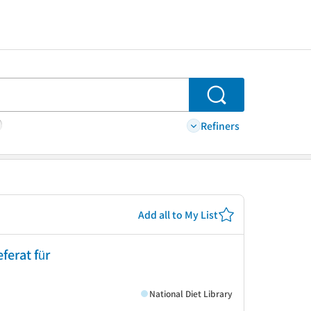
Search
Refiners
Add all to My List
ferat für
National Diet Library