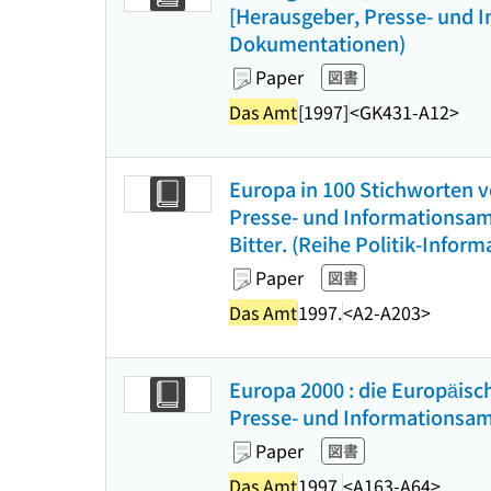
[Herausgeber, Presse- und I
Dokumentationen)
Paper
図書
Das Amt
[1997]
<GK431-A12>
Europa in 100 Stichworten vo
Presse- und Informationsamt
Bitter. (Reihe Politik-Infor
Paper
図書
Das Amt
1997.
<A2-A203>
Europa 2000 : die Europäisch
Presse- und Informationsamt
Paper
図書
Das Amt
1997.
<A163-A64>