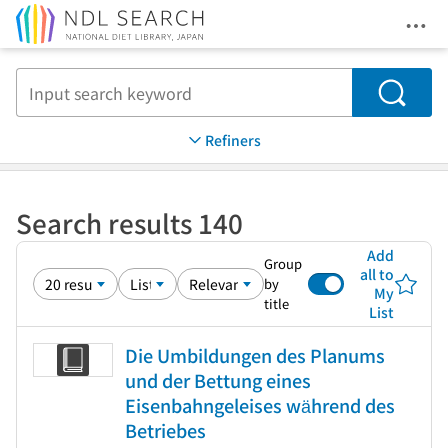
Ope
Jump to main content
Search
Refiners
Search results 140
Add
Group
all to
by
My
title
List
Die Umbildungen des Planums
und der Bettung eines
Eisenbahngeleises während des
Betriebes