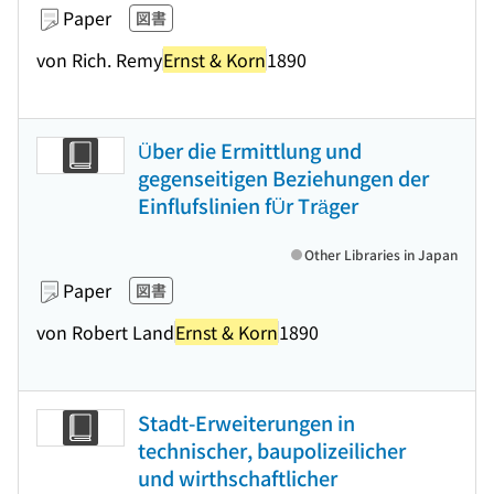
Paper
図書
von Rich. Remy
Ernst & Korn
1890
Über die Ermittlung und
gegenseitigen Beziehungen der
Einflufslinien fÜr Träger
Other Libraries in Japan
Paper
図書
von Robert Land
Ernst & Korn
1890
Stadt-Erweiterungen in
technischer, baupolizeilicher
und wirthschaftlicher