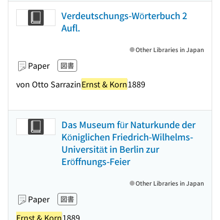
Verdeutschungs-Wörterbuch 2
Aufl.
Other Libraries in Japan
Paper
図書
von Otto Sarrazin
Ernst & Korn
1889
Das Museum für Naturkunde der
Königlichen Friedrich-Wilhelms-
Universität in Berlin zur
Eröffnungs-Feier
Other Libraries in Japan
Paper
図書
Ernst & Korn
1889