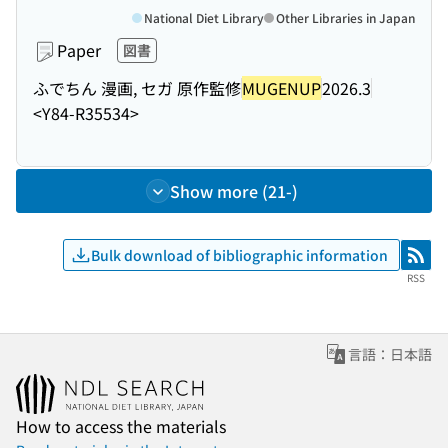
National Diet Library
Other Libraries in Japan
Paper
図書
ふでちん 漫画, セガ 原作監修
MUGENUP
2026.3
<Y84-R35534>
Show more (21-)
Bulk download of bibliographic information
RSS
RSS
言語：日本語
How to access the materials