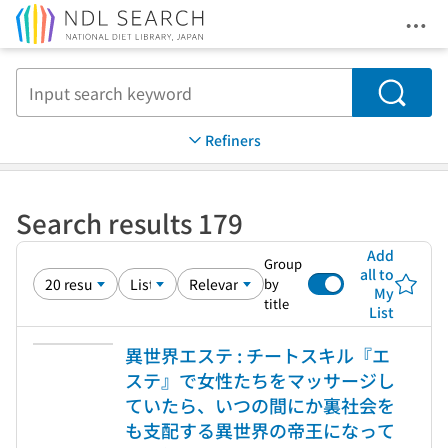
Ope
Jump to main content
Search
Refiners
Search results 179
Add
Group
all to
by
My
title
List
異世界エステ : チートスキル『エ
ステ』で女性たちをマッサージし
ていたら、いつの間にか裏社会を
も支配する異世界の帝王になって