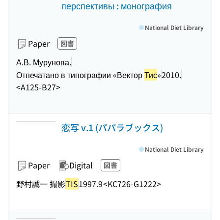
перспективы : монография
National Diet Library
Paper
図書
А.В. Мурунова.
Отпечатано в типографии «Вектор
Тис
»
2010.
<A125-B27>
恋写 v.1 (パパラブックス)
National Diet Library
Paper
Digital
図書
野村誠一 撮影
TIS
1997.9
<KC726-G1222>