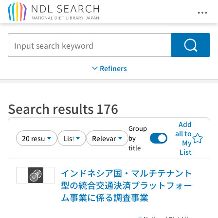
Ope
Jump to main content
Search
Refiners
Search results 176
Add
Group
all to
by
My
title
List
インドネシア国・マルチテナント
型の統合交通決済プラットフォー
ム事業に係る調査事業