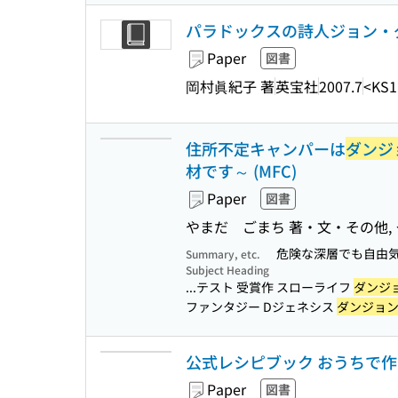
パラドックスの詩人ジョン・
Paper
図書
岡村眞紀子 著
英宝社
2007.7
<KS1
住所不定キャンパーは
ダンジ
材です～ (MFC)
Paper
図書
やまだ ごまち 著・文・その他, 
危険な深層でも自由
Summary, etc.
Subject Heading
...テスト 受賞作 スローライフ
ダンジ
ファンタジー Dジェネシス
ダンジョ
公式レシピブック おうちで
Paper
図書