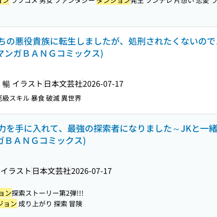
ョン
ラブコメ 男女 ファンタジー
ダンジョン
発生 ツンデレ 片想い 恋愛 
ちの悪役貴族に転生しましたが、処刑されたくないので
(マンガＢＡＮＧコミックス)
 暢 イラスト
日本文芸社
2026-07-17
厄級スキル 暴食 破滅 異世界
力を手に入れて、最強の探索者になりました～JKと一
ンガＢＡＮＧコミックス)
 イラスト
日本文芸社
2026-07-17
ョン
探索ストーリー第2弾!!!
ジョン
成り上がり 探索 冒険