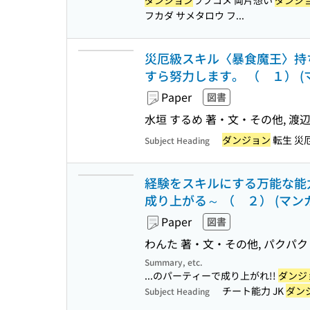
ダンジョン
ラブコメ 両片想い
ダンジ
フカダ サメタロウ フ...
災厄級スキル〈暴食魔王〉持
すら努力します。 （ １） 
Paper
図書
水垣 するめ 著・文・その他, 渡辺
ダンジョン
転生 災
Subject Heading
経験をスキルにする万能な能
成り上がる～ （ ２） (マ
Paper
図書
わんた 著・文・その他, パクパク
Summary, etc.
...のパーティーで成り上がれ!!
ダンジ
チート能力 JK
ダン
Subject Heading