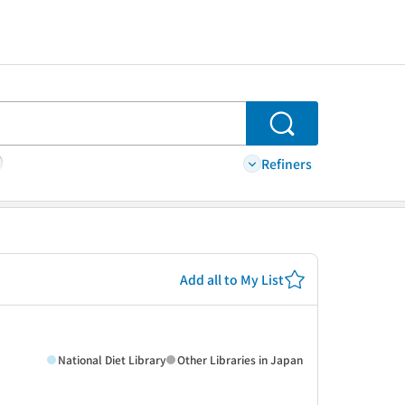
Search
Refiners
Add all to My List
National Diet Library
Other Libraries in Japan