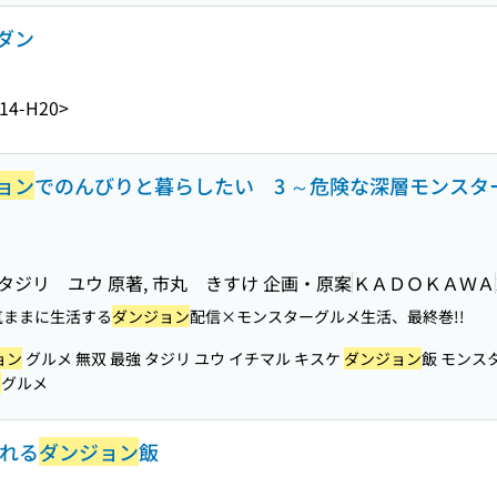
ダン
14-H20>
ョン
でのんびりと暮らしたい 3 ～危険な深層モンスタ
タジリ ユウ 原著, 市丸 きすけ 企画・原案
ＫＡＤＯＫＡＷＡ
気ままに生活する
ダンジョン
配信×モンスターグルメ生活、最終巻!!
ョン
グルメ 無双 最強 タジリ ユウ イチマル キスケ
ダンジョン
飯 モンス
ン
グルメ
作れる
ダンジョン
飯