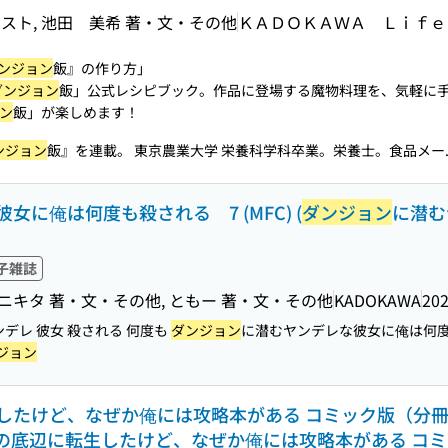
ラスト, 池田 美希 著・文・その他
ＫＡＤＯＫＡＷＡ Ｌｉｆｅ
ンジョン
飯』の作り方」
ダンジョン
飯」公式レシピブック。作品に登場する魔物料理を、気軽に
ン
飯」が楽しめます！
ンジョン
飯』を連載。 東京農業大学 栄養科学科卒業。栄養士。食品メー..
女に俺は何度も殺される 7 (MFC) (
ダンジョン
に潜む
子雑誌
ニキタ 著・文・その他, ともー 著・文・その他
KADOKAWA
202
ンデレ 彼女 殺される 何度も
ダンジョン
に潜むヤンデレな彼女に俺は何度も
ジョン
たけど、なぜか俺には攻略本がある コミック版（分冊版）
の底辺に転生したけど、なぜか俺には攻略本がある コミ