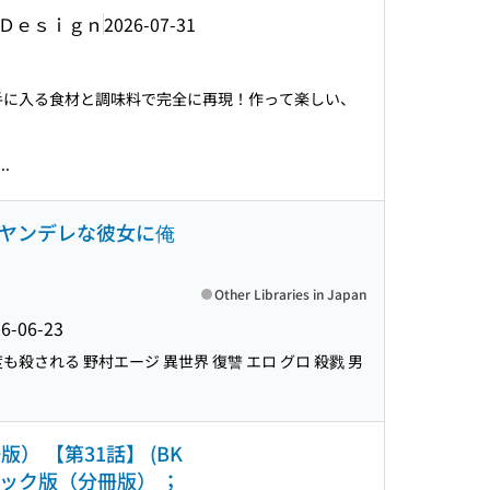
Ｄｅｓｉｇｎ
2026-07-31
手に入る食材と調味料で完全に再現！作って楽しい、
.
ヤンデレな彼女に俺
Other Libraries in Japan
6-06-23
殺される 野村エージ 異世界 復讐 エロ グロ 殺戮 男
 【第31話】 (BK
ック版（分冊版） ；