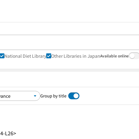
National Diet Library
Other Libraries in Japan
Available online
Group by title
4-L26>