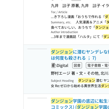
九井 諒子 原著, 九井 諒子 イ
Toc / Article
...き下ろし漫画「おうちで作れる『
ダ
人気漫画＆アニメ「
Summary, etc.
食べておいしい、おうちで「
タンジョ
Author introduction
...3年まで漫画誌「ハルタ」にて『
ダ
ダンジョン
に潜むヤンデレな彼
は何度も殺される ； 7)
Digital
図書
電子書籍・電
野村エージ 著・文・その他, 北川
ダンジョン
潜む ヤ
Subject Heading
女 Re:ゼロから始める異世界生活
ダン
ダンジョン
学園の底辺に転生し
コミックス) (
ダンジョン
学園