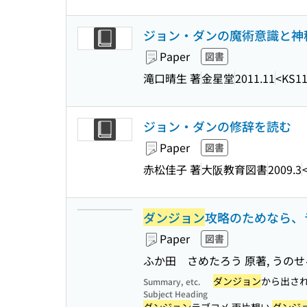
ジョン・ダンの魔術意識と神秘
Paper
図書
滝口晴生 著
金星堂
2011.11
<KS11
ジョン・ダンの修辞を読む
Paper
図書
赤松佳子 著
大阪教育図書
2009.3
ダンジョン
攻略のためなら、ラ
Paper
図書
ふか田 さめたろう 原著, うの
ダンジョン
から出され
Summary, etc.
Subject Heading