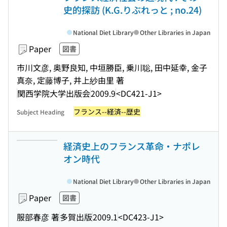
史的探訪 (K.G.りぶれっと ; no.24)
National Diet Library
Other Libraries in Japan
Paper
図書
市川文彦, 奥野良知, 中垣勝臣, 乗川聡, 田中延幸, 金子
真奈, 定藤博子, 井上紗由里 著
関西学院大学出版会
2009.9
<DC421-J1>
フランス--経済--歴史
Subject Heading
経済史上のフランス革命・ナポレ
オン時代
National Diet Library
Other Libraries in Japan
Paper
図書
服部春彦 著
多賀出版
2009.1
<DC423-J1>