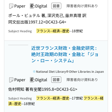
Paper
Digital
図書
障害者向け資料あり
ポール・ビュテル 著, 深沢克己, 藤井真理 訳
同文舘出版
1997.12
<DC423-G4>
フランス--経済--歴史
--18世紀
Subject Heading
近世フランス財政・金融史研究 :
絶対王政期の財政・金融と「ジョ
ン・ロー・システム」
National Diet Library
Other Libraries in Japan
Paper
Digital
図書
障害者向け資料あり
佐村明知 著
有斐閣
1995.8
<DC423-G1>
フランス--経済--歴史
--17世紀
フランス--経
Subject Heading
済--歴史
--18世紀