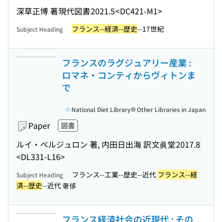
深草正博 著
現代図書
2021.5
<DC421-M1>
フランス--経済--歴史
--17世紀
Subject Heading
フランスのラグジュアリー産業 :
ロマネ・コンティからヴィトンま
で
National Diet Library
Other Libraries in Japan
Paper
図書
ルイ・ベルジュロン 著, 内田日出海 訳
文眞堂
2017.8
<DL331-L16>
フランス--工業--歴史--近代
フランス--経
Subject Heading
済--歴史
--近代 奢侈
フランス経済社会の近現代 : その