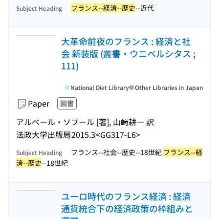
フランス--経済--歴史
--近代
Subject Heading
大革命前夜のフランス : 経済と社
会 新装版 (叢書・ウニベルシタス ;
111)
National Diet Library
Other Libraries in Japan
Paper
図書
アルベール・ソブール [著], 山﨑耕一 訳
法政大学出版局
2015.3
<GG317-L6>
フランス--社会--歴史--18世紀
フランス--経
Subject Heading
済--歴史
--18世紀
ユーロ時代のフランス経済 : 経済
通貨統合下の経済政策の枠組みと