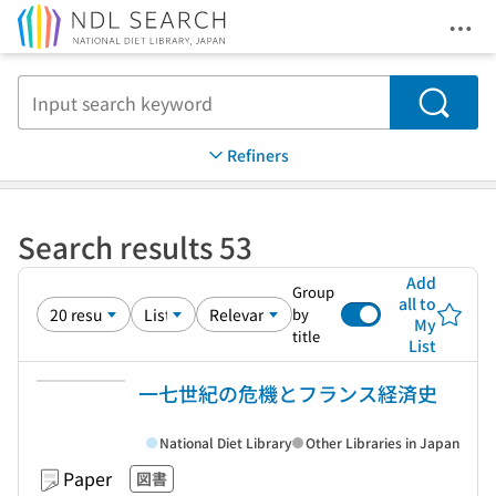
Ope
Jump to main content
Search
Refiners
Search results 53
Add
Group
all to
by
My
title
List
一七世紀の危機とフランス経済史
National Diet Library
Other Libraries in Japan
Paper
図書