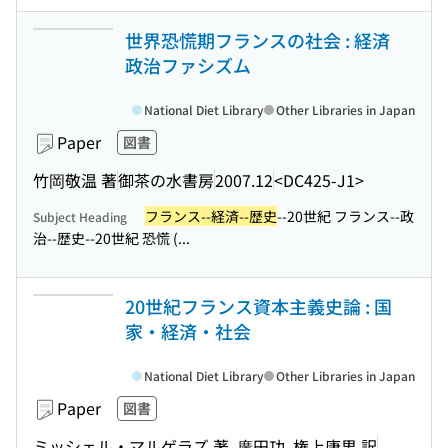
世界恐慌期フランスの社会 : 経済
政治ファシズム
National Diet Library
Other Libraries in Japan
Paper
図書
竹岡敬温 著
御茶の水書房
2007.12
<DC425-J1>
フランス--経済--歴史
--20世紀 フランス--政
Subject Heading
治--歴史--20世紀 恐慌 (...
20世紀フランス資本主義史論 : 国
家・経済・社会
National Diet Library
Other Libraries in Japan
Paper
図書
ミッシェル・マルゲラズ 著, 廣田功, 権上康男 訳