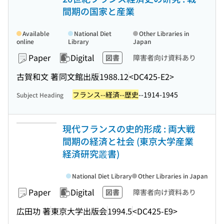
間期の国家と産業
Available
National Diet
Other Libraries in
online
Library
Japan
Paper
Digital
図書
障害者向け資料あり
古賀和文 著
同文館出版
1988.12
<DC425-E2>
フランス--経済--歴史
--1914-1945
Subject Heading
現代フランスの史的形成 : 両大戦
間期の経済と社会 (東京大学産業
経済研究叢書)
National Diet Library
Other Libraries in Japan
Paper
Digital
図書
障害者向け資料あり
広田功 著
東京大学出版会
1994.5
<DC425-E9>