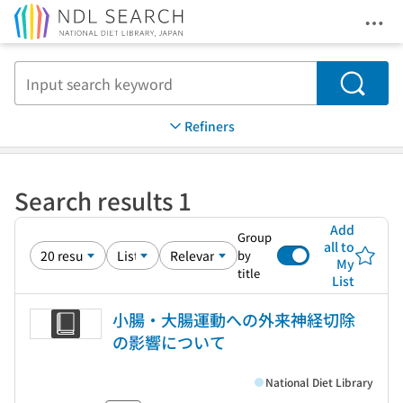
Ope
Jump to main content
Search
Refiners
Search results 1
Add
Group
all to
by
My
title
List
小腸・大腸運動への外来神経切除
の影響について
National Diet Library