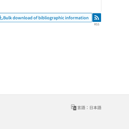
Bulk download of bibliographic information
RSS
RSS
言語：日本語