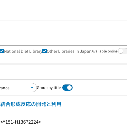
National Diet Library
Other Libraries in Japan
Available online
Group by title
素結合形成反応の開発と利用
<Y151-H13672224>