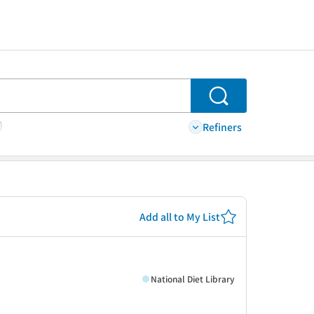
Search
Refiners
Add all to My List
National Diet Library