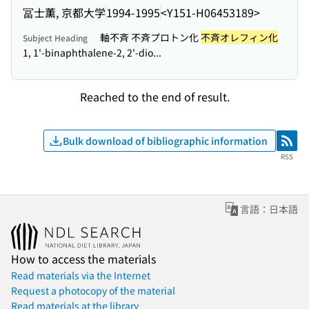
冨士薫, 京都大学
1994-1995
<Y151-H06453189>
軸不斉 不斉プロトン化
不斉オレフィン化
Subject Heading
1, 1'-binaphthalene-2, 2'-dio...
Reached to the end of result.
Bulk download of bibliographic information
RSS
RSS
言語：日本語
How to access the materials
Read materials via the Internet
Request a photocopy of the material
Read materials at the library