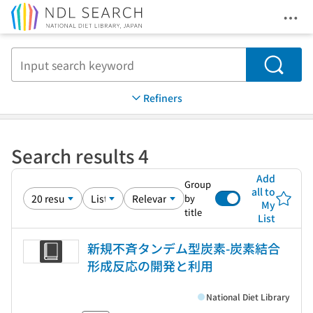
Ope
Jump to main content
Search
Refiners
Search results 4
Add
Group
all to
by
My
title
List
新規不斉タンデム型炭素-炭素結合
形成反応の開発と利用
National Diet Library