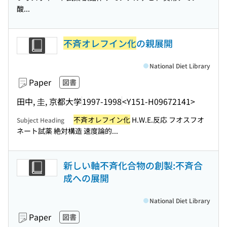
酸...
不斉オレフイン化
の親展開
National Diet Library
Paper
図書
田中, 圭, 京都大学
1997-1998
<Y151-H09672141>
不斉オレフイン化
H.W.E.反応 フオスフオ
Subject Heading
ネート試薬 絶対構造 速度論的...
新しい軸不斉化合物の創製:不斉合
成への展開
National Diet Library
Paper
図書