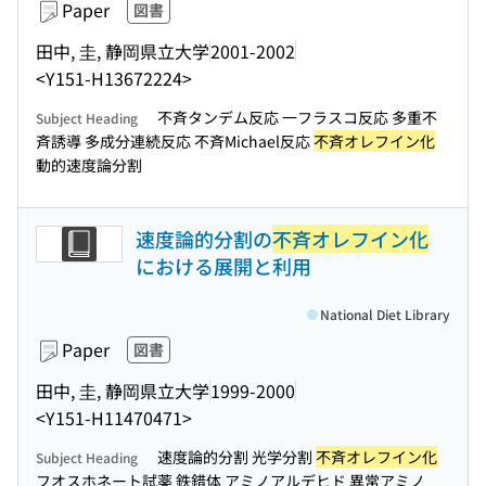
Paper
図書
田中, 圭, 静岡県立大学
2001-2002
<Y151-H13672224>
不斉タンデム反応 一フラスコ反応 多重不
Subject Heading
斉誘導 多成分連続反応 不斉Michael反応
不斉オレフイン化
動的速度論分割
速度論的分割の
不斉オレフイン化
における展開と利用
National Diet Library
Paper
図書
田中, 圭, 静岡県立大学
1999-2000
<Y151-H11470471>
速度論的分割 光学分割
不斉オレフイン化
Subject Heading
フオスホネート試薬 鉄錯体 アミノアルデヒド 異常アミノ