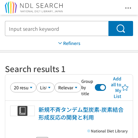
Ope
Jump to main content
Search
Refiners
Search results 1
Add
Group
all to
by
My
title
List
新規不斉タンデム型炭素-炭素結合
形成反応の開発と利用
National Diet Library