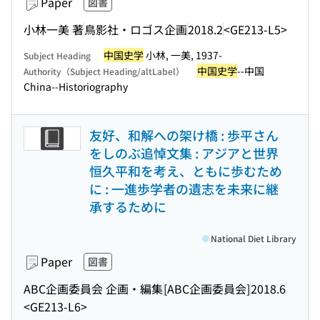
Paper
図書
小林一美 著
鳥影社・ロゴス企画
2018.2
<GE213-L5>
中国史学
小林, 一美, 1937-
Subject Heading
中国史学
--中国
Authority（Subject Heading/altLabel）
China--Historiography
友好、和解への架け橋 : 歩平さん
をしのぶ追悼文集 : アジアと世界
恒久平和を考え、ともに歩むため
に : 一進歩学者の遺志を未来に継
承するために
National Diet Library
Paper
図書
ABC企画委員会 企画・編集
[ABC企画委員会]
2018.6
<GE213-L6>