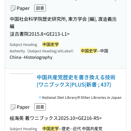
Paper
図書
中国社会科学院歴史研究所, 東方学会 [編], 渡邉義浩
編
汲古書院
2015.8
<GE213-L1>
中国史学
Subject Heading
中国史学
--中国
Authority（Subject Heading/altLabel）
China--Historiography
中国共産党歴史を書き換える技術
(ワニブックス|PLUS|新書 ; 437)
National Diet Library
Other Libraries in Japan
Paper
図書
楊海英 著
ワニブックス
2025.10
<GE216-R5>
中国史学
--歴史--近代 中国共産党
Subject Heading