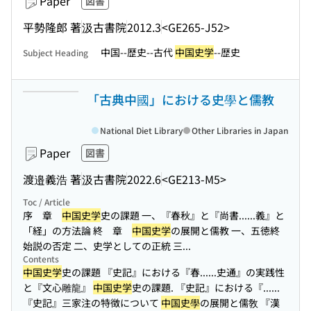
Paper
図書
平勢隆郎 著
汲古書院
2012.3
<GE265-J52>
中国--歴史--古代
中国史学
--歴史
Subject Heading
「古典中國」における史學と儒教
National Diet Library
Other Libraries in Japan
Paper
図書
渡邉義浩 著
汲古書院
2022.6
<GE213-M5>
Toc / Article
序 章
中国史学
史の課題 一、『春秋』と『尚書...
...義』と
「経」の方法論 終 章
中国史学
の展開と儒教 一、五徳終
始説の否定 二、史学としての正統 三...
Contents
中国史学
史の課題 『史記』における『春...
...史通』の実践性
と『文心雕龍』
中国史学
史の課題. 『史記』における『...
...
『史記』三家注の特徴について
中国史學
の展開と儒敎 『漢