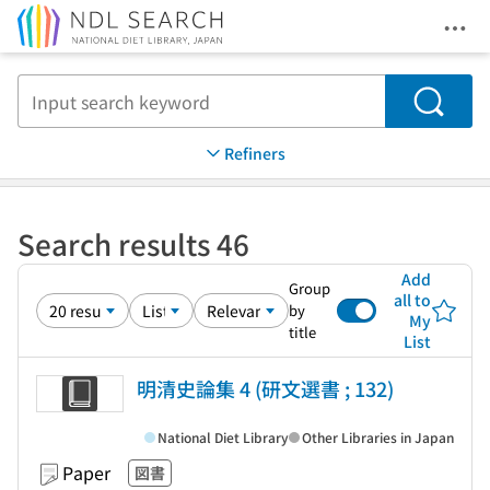
Ope
Jump to main content
Search
Refiners
Search results 46
Add
Group
all to
by
My
title
List
明清史論集 4 (研文選書 ; 132)
National Diet Library
Other Libraries in Japan
Paper
図書