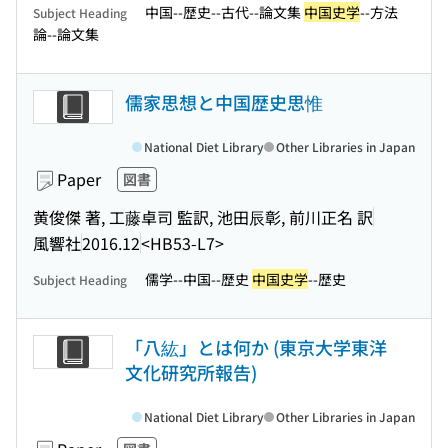
中国--歴史--古代--論文集
中国史学
--方法
Subject Heading
論--論文集
儒家思想と中国歴史思惟
National Diet Library
Other Libraries in Japan
Paper
図書
黄俊傑 著, 工藤卓司 監訳, 池田辰彰, 前川正名 訳
風響社
2016.12
<HB53-L7>
儒学--中国--歴史
中国史学
--歴史
Subject Heading
「八紘」とは何か (東京大学東洋
文化研究所報告)
National Diet Library
Other Libraries in Japan