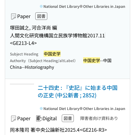
National Diet Library
Other Libraries in Japan
Paper
図書
塚田誠之, 河合洋尚 編
人間文化研究機構国立民族学博物館
2017.11
<GE213-L4>
中国史学
Subject Heading
中国史学
--中国
Authority（Subject Heading/altLabel）
China--Historiography
二十四史 : 『史記』に始まる中国
の正史 (中公新書 ; 2852)
National Diet Library
Other Libraries in Japan
Paper
Digital
図書
障害者向け資料あり
岡本隆司 著
中央公論新社
2025.4
<GE216-R3>