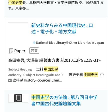
中国史学
者。早稲田大学理事・文学学術院教授。1962年生ま
れ。東京都...
新史料からみる中国現代史 : 口
述・電子化・地方文献
National Diet Library
Other Libraries in Japan
Paper
図書
高田幸男, 大澤肇 編著
東方書店
2010.12
<GE219-J1>
史料
中国史学
Subject Heading
歴史史料
中国史学
--中
Authority（Subject Heading/altLabel）
国 史料学 History--Sources Chin...
中国史学
の方法論 : 第八回日中学
者中国古代史論壇論文集