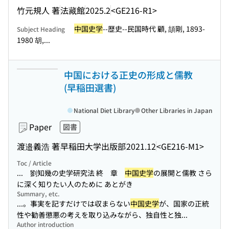
竹元規人 著
法藏館
2025.2
<GE216-R1>
中国史学
--歴史--民国時代 顧, 頡剛, 1893-
Subject Heading
1980 胡,...
中国における正史の形成と儒教
(早稲田選書)
National Diet Library
Other Libraries in Japan
Paper
図書
渡邉義浩 著
早稲田大学出版部
2021.12
<GE216-M1>
Toc / Article
... 劉知幾の史学研究法 終 章
中国史学
の展開と儒教 さら
に深く知りたい人のために あとがき
Summary, etc.
...。事実を記すだけでは収まらない
中国史学
が、国家の正統
性や勧善懲悪の考えを取り込みながら、独自性と独...
Author introduction