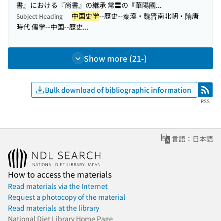
書』における『尚書』の継承 常〓の『華陽國...
中国史学
--歴史--秦漢・魏晋南北朝・隋唐
Subject Heading
時代 儒学--中国--歴史...
Show more (21-)
Bulk download of bibliographic information
RSS
RSS
言語：日本語
How to access the materials
Read materials via the Internet
Request a photocopy of the material
Read materials at the library
National Diet Library Home Page