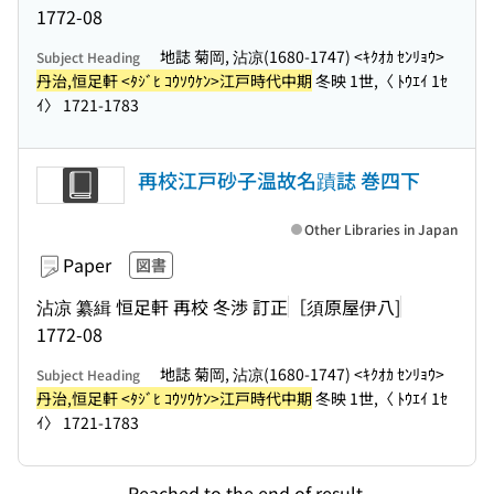
1772-08
地誌 菊岡, 沾凉(1680-1747) <ｷｸｵｶ ｾﾝﾘｮｳ>
Subject Heading
丹治,恒足軒 <ﾀｼﾞﾋ ｺｳｿｳｹﾝ>江戸時代中期
冬映 1世,〈 ﾄｳｴｲ 1ｾ
ｲ〉 1721-1783
再校江戸砂子温故名蹟誌 巻四下
Other Libraries in Japan
Paper
図書
沾凉 纂緝 恒足軒 再校 冬渉 訂正
［須原屋伊八]
1772-08
地誌 菊岡, 沾凉(1680-1747) <ｷｸｵｶ ｾﾝﾘｮｳ>
Subject Heading
丹治,恒足軒 <ﾀｼﾞﾋ ｺｳｿｳｹﾝ>江戸時代中期
冬映 1世,〈 ﾄｳｴｲ 1ｾ
ｲ〉 1721-1783
Reached to the end of result.