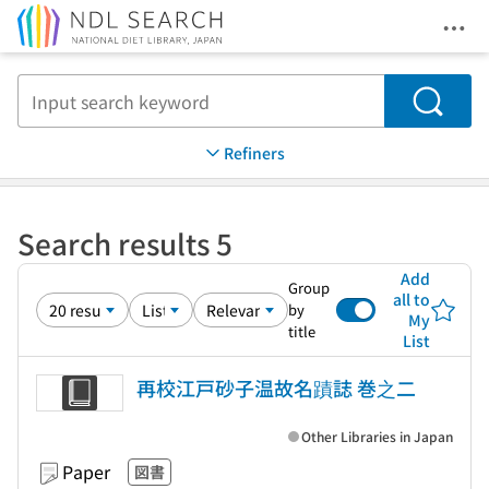
Ope
Jump to main content
Search
Refiners
Search results 5
Add
Group
all to
by
My
title
List
再校江戸砂子温故名蹟誌 巻之二
Other Libraries in Japan
Paper
図書