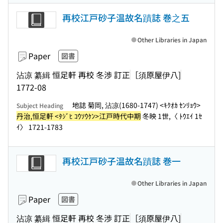
再校江戸砂子温故名蹟誌 巻之五
Other Libraries in Japan
Paper
図書
沾凉 纂緝 恒足軒 再校 冬渉 訂正
［須原屋伊八]
1772-08
地誌 菊岡, 沾凉(1680-1747) <ｷｸｵｶ ｾﾝﾘｮｳ>
Subject Heading
丹治,恒足軒 <ﾀｼﾞﾋ ｺｳｿｳｹﾝ>江戸時代中期
冬映 1世,〈 ﾄｳｴｲ 1ｾ
ｲ〉 1721-1783
再校江戸砂子温故名蹟誌 巻一
Other Libraries in Japan
Paper
図書
沾凉 纂緝 恒足軒 再校 冬渉 訂正
［須原屋伊八]