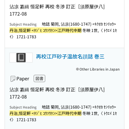
沾凉 纂緝 恒足軒 再校 冬渉 訂正
［須原屋伊八]
1772-08
地誌 菊岡, 沾凉(1680-1747) <ｷｸｵｶ ｾﾝﾘｮｳ>
Subject Heading
丹治,恒足軒 <ﾀｼﾞﾋ ｺｳｿｳｹﾝ>江戸時代中期
冬映 1世,〈 ﾄｳｴｲ 1ｾ
ｲ〉 1721-1783
再校江戸砂子温故名蹟誌 巻三
Other Libraries in Japan
Paper
図書
沾凉 纂緝 恒足軒 再校 冬渉 訂正
［須原屋伊八]
1772-08
地誌 菊岡, 沾凉(1680-1747) <ｷｸｵｶ ｾﾝﾘｮｳ>
Subject Heading
丹治,恒足軒 <ﾀｼﾞﾋ ｺｳｿｳｹﾝ>江戸時代中期
冬映 1世,〈 ﾄｳｴｲ 1ｾ
ｲ〉 1721-1783