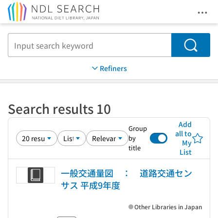
Ope
Jump to main content
Search
Refiners
Search results 10
Add
Group
all to
by
My
title
List
一般交通量図 ： 道路交通セン
サス 平成9年度
Other Libraries in Japan