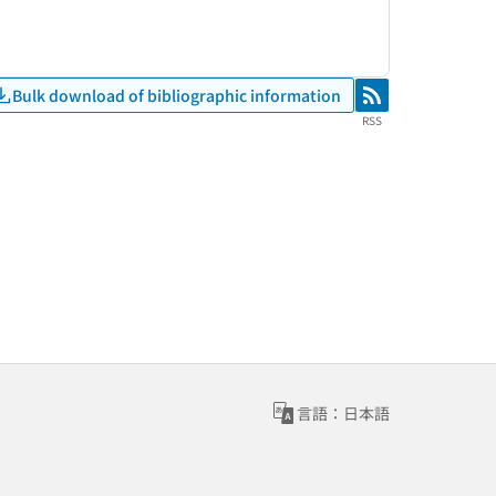
Bulk download of bibliographic information
RSS
RSS
言語：日本語