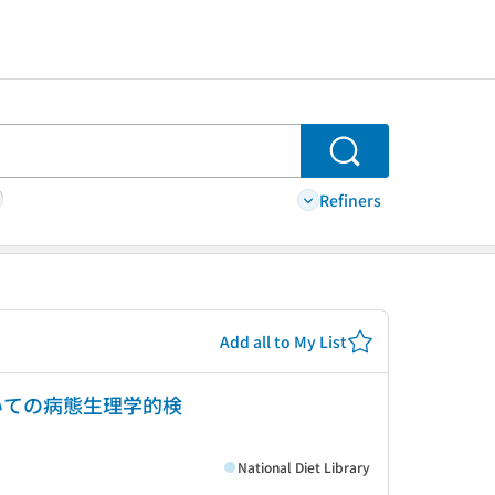
Search
Refiners
Add all to My List
いての病態生理学的検
National Diet Library