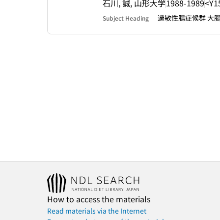
石川, 誠, 山形大学
1988-1989
<Y1
過敏性腸症候群 大腸 
Subject Heading
How to access the materials
Read materials via the Internet