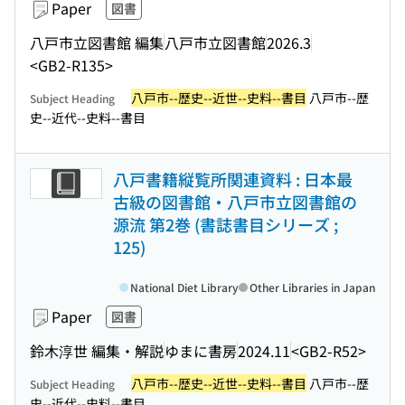
Paper
図書
八戸市立図書館 編集
八戸市立図書館
2026.3
<GB2-R135>
八戸市--歴史--近世--史料--書目
八戸市--歴
Subject Heading
史--近代--史料--書目
八戸書籍縦覧所関連資料 : 日本最
古級の図書館・八戸市立図書館の
源流 第2巻 (書誌書目シリーズ ;
125)
National Diet Library
Other Libraries in Japan
Paper
図書
鈴木淳世 編集・解説
ゆまに書房
2024.11
<GB2-R52>
八戸市--歴史--近世--史料--書目
八戸市--歴
Subject Heading
史--近代--史料--書目