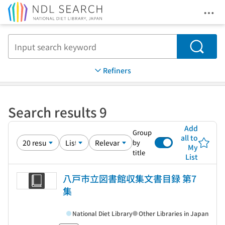
Ope
Jump to main content
Search
Refiners
Search results 9
Add
Group
all to
by
My
title
List
八戸市立図書館収集文書目録 第7
集
National Diet Library
Other Libraries in Japan