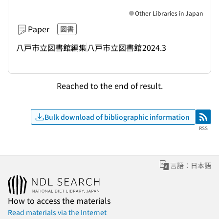
Other Libraries in Japan
Paper
図書
八戸市立図書館編集
八戸市立図書館
2024.3
Reached to the end of result.
Bulk download of bibliographic information
RSS
RSS
言語：日本語
How to access the materials
Read materials via the Internet