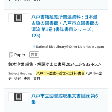
八戸書籍縦覧所関連資料 : 日本最
古級の図書館・八戸市立図書館の
源流 第1巻 (書誌書目シリーズ ;
125)
National Diet Library
Other Libraries in Japan
Paper
図書
鈴木淳世 編集・解説
ゆまに書房
2024.11
<GB2-R51>
八戸市--歴史--近世--史料--書目
八戸市--歴
Subject Heading
史--近代--史料--書目
八戸市立図書館収集文書目録 第6
集