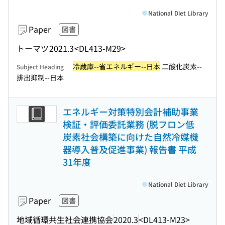
National Diet Library
Paper
図書
トーマツ
2021.3
<DL413-M29>
冷蔵庫--省エネルギー--日本
二酸化炭素--
Subject Heading
排出抑制--日本
エネルギー対策特別会計補助事業
検証・評価委託業務 (脱フロン低
炭素社会構築に向けた自然冷媒機
器導入普及促進事業) 報告書 平成
31年度
National Diet Library
Paper
図書
地域循環共生社会連携協会
2020.3
<DL413-M23>