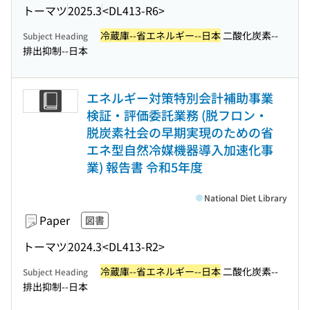
トーマツ
2025.3
<DL413-R6>
冷蔵庫--省エネルギー--日本
二酸化炭素--
Subject Heading
排出抑制--日本
エネルギー対策特別会計補助事業
検証・評価委託業務 (脱フロン・
脱炭素社会の早期実現のための省
エネ型自然冷媒機器導入加速化事
業) 報告書 令和5年度
National Diet Library
Paper
図書
トーマツ
2024.3
<DL413-R2>
冷蔵庫--省エネルギー--日本
二酸化炭素--
Subject Heading
排出抑制--日本