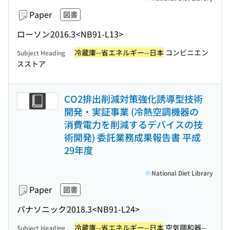
Paper
図書
ローソン
2016.3
<NB91-L13>
冷蔵庫--省エネルギー--日本
コンビニエン
Subject Heading
スストア
CO2排出削減対策強化誘導型技術
開発・実証事業 (冷熱空調機器の
消費電力を削減するデバイスの技
術開発) 委託業務成果報告書 平成
29年度
National Diet Library
Paper
図書
パナソニック
2018.3
<NB91-L24>
冷蔵庫--省エネルギー--日本
空気調和器--
Subject Heading