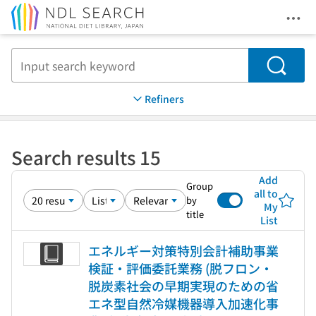
Ope
Jump to main content
Search
Refiners
Search results 15
Add
Group
all to
by
My
title
List
エネルギー対策特別会計補助事業
検証・評価委託業務 (脱フロン・
脱炭素社会の早期実現のための省
エネ型自然冷媒機器導入加速化事