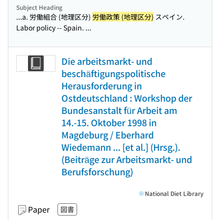
Subject Heading
...a. 労働組合 (地理区分)
労働政策 (地理区分)
スペイン.
Labor policy -- Spain. ...
Die arbeitsmarkt- und
beschäftigungspolitische
Herausforderung in
Ostdeutschland : Workshop der
Bundesanstalt für Arbeit am
14.-15. Oktober 1998 in
Magdeburg / Eberhard
Wiedemann ... [et al.] (Hrsg.).
(Beiträge zur Arbeitsmarkt- und
Berufsforschung)
National Diet Library
Paper
図書