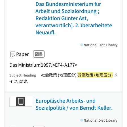
Das Bundesministerium für
Arbeit und Sozialordnung ;
Redaktion Günter Ast,
verantwortlich]. 2.überarbeitete
Neuaufl.
National Diet Library
Paper
図書
Das Ministrium
1997.
<EF4-A177>
社会政策 (地理区分)
労働政策 (地理区分)
ド
Subject Heading
イツ. 歴史.
Europäische Arbeits- und
Sozialpolitik / von Berndt Keller.
National Diet Library