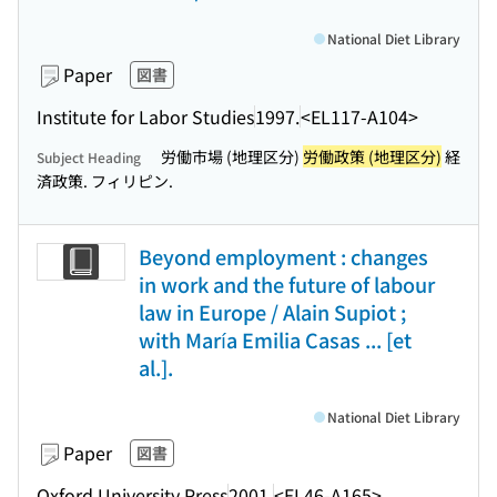
National Diet Library
Paper
図書
Institute for Labor Studies
1997.
<EL117-A104>
労働市場 (地理区分)
労働政策 (地理区分)
経
Subject Heading
済政策. フィリピン.
Beyond employment : changes
in work and the future of labour
law in Europe / Alain Supiot ;
with María Emilia Casas ... [et
al.].
National Diet Library
Paper
図書
Oxford University Press
2001.
<EL46-A165>