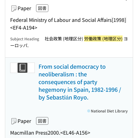
Paper
図書
Federal Ministry of Labour and Social Affairs
[1998]
<EF4-A194>
社会政策 (地理区分)
労働政策 (地理区分)
ヨ
Subject Heading
ーロッパ.
From social democracy to
neoliberalism : the
consequences of party
hegemony in Spain, 1982-1996 /
by Sebastián Royo.
National Diet Library
Paper
図書
Macmillan Press
2000.
<EL46-A156>