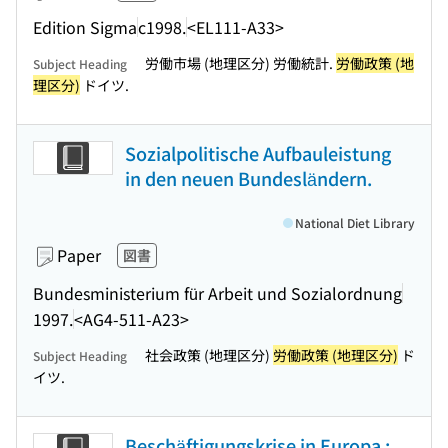
Edition Sigma
c1998.
<EL111-A33>
労働市場 (地理区分) 労働統計.
労働政策 (地
Subject Heading
理区分)
ドイツ.
Sozialpolitische Aufbauleistung
in den neuen Bundesländern.
National Diet Library
Paper
図書
Bundesministerium für Arbeit und Sozialordnung
1997.
<AG4-511-A23>
社会政策 (地理区分)
労働政策 (地理区分)
ド
Subject Heading
イツ.
Beschäftigungskrise in Europa :