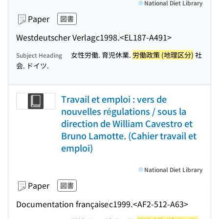
National Diet Library
Paper
図書
Westdeutscher Verlag
c1998.
<EL187-A491>
女性労働. 育児休業.
労働政策 (地理区分)
社
Subject Heading
会. ドイツ.
Travail et emploi : vers de
nouvelles régulations / sous la
direction de William Cavestro et
Bruno Lamotte. (Cahier travail et
emploi)
National Diet Library
Paper
図書
Documentation française
c1999.
<AF2-512-A63>