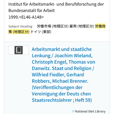
Institut für Arbeitsmarkt- und Berufsforschung der
Bundesanstalt für Arbeit
1999.
<EL46-A148>
労働市場 (地理区分) 雇用 (地理区分)
労働政
Subject Heading
策 (地理区分)
ドイツ (東部)
Arbeitsmarkt und staatliche
Lenkung / Joachim Wieland,
Christoph Engel, Thomas von
Danwitz. Staat und Religion /
Wilfried Fiedler, Gerhard
Robbers, Michael Brenner.
(Veröffentlichungen der
Vereinigung der Deuts chen
Staatsrechtslehrer ; Heft 59)
National Diet Library