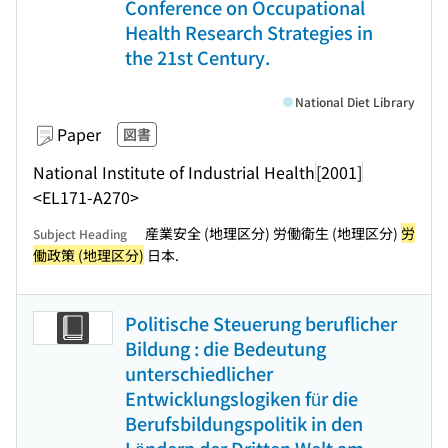
Conference on Occupational
Health Research Strategies in
the 21st Century.
National Diet Library
Paper
図書
National Institute of Industrial Health
[2001]
<EL171-A270>
産業安全 (地理区分) 労働衛生 (地理区分)
労
Subject Heading
働政策 (地理区分)
日本.
Politische Steuerung beruflicher
Bildung : die Bedeutung
unterschiedlicher
Entwicklungslogiken für die
Berufsbildungspolitik in den