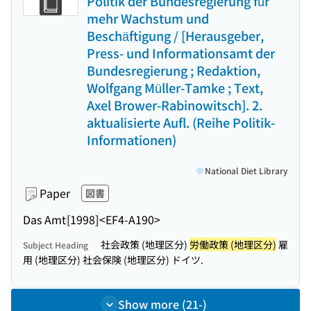
Politik der Bundesregierung für
mehr Wachstum und
Beschäftigung / [Herausgeber,
Press- und Informationsamt der
Bundesregierung ; Redaktion,
Wolfgang Müller-Tamke ; Text,
Axel Brower-Rabinowitsch]. 2.
aktualisierte Aufl. (Reihe Politik-
Informationen)
National Diet Library
Paper
図書
Das Amt
[1998]
<EF4-A190>
社会政策 (地理区分)
労働政策 (地理区分)
雇
Subject Heading
用 (地理区分) 社会保険 (地理区分) ドイツ.
Show more (21-)