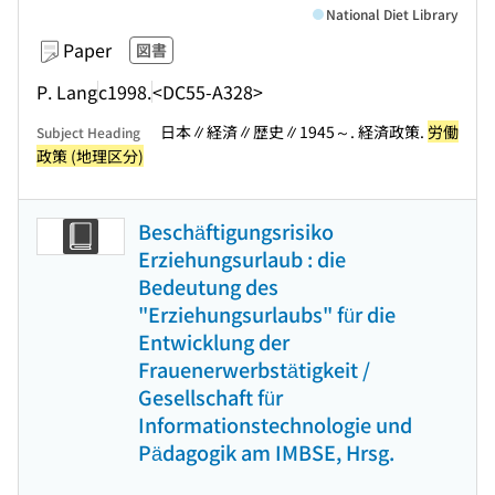
National Diet Library
Paper
図書
P. Lang
c1998.
<DC55-A328>
日本∥経済∥歴史∥1945～. 経済政策.
労働
Subject Heading
政策 (地理区分)
Beschäftigungsrisiko
Erziehungsurlaub : die
Bedeutung des
"Erziehungsurlaubs" für die
Entwicklung der
Frauenerwerbstätigkeit /
Gesellschaft für
Informationstechnologie und
Pädagogik am IMBSE, Hrsg.