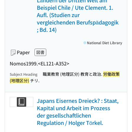
Ländern der Dritten Welt am
Beispiel Chile / Ute Clement. 1.
Aufl. (Studien zur
vergleichenden Berufspädagogik
; Bd. 14)
National Diet Library
Paper
図書
Nomos
1999.
<EL121-A352>
職業教育 (地理区分) 教育と政治.
労働政策
Subject Heading
(地理区分)
チリ.
Japans Eisernes Dreieck? : Staat,
Kapital und Arbeit im Prozess
der gesellschaftlichen
Regulation / Holger Törkel.