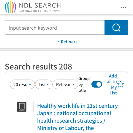
Ope
Jump to main content
Search
Refiners
Search results 208
Add
Group
all to
by
My
title
List
Healthy work life in 21st century
Japan : national occupational
health research strategies /
Ministry of Labour, the