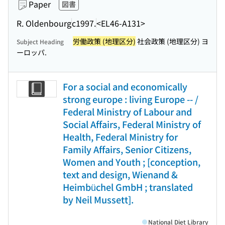
Paper
図書
R. Oldenbourg
c1997.
<EL46-A131>
労働政策 (地理区分)
社会政策 (地理区分) ヨ
Subject Heading
ーロッパ.
For a social and economically
strong europe : living Europe -- /
Federal Ministry of Labour and
Social Affairs, Federal Ministry of
Health, Federal Ministry for
Family Affairs, Senior Citizens,
Women and Youth ; [conception,
text and design, Wienand &
Heimbüchel GmbH ; translated
by Neil Mussett].
National Diet Library