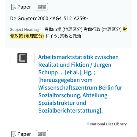
Paper
図書
De Gruyter
c2000.
<AG4-512-A259>
労働市場 (地理区分) 労働行政 (地理区分)
労
Subject Heading
働政策 (地理区分)
ドイツ. 宗教と政治.
Arbeitsmarktstatistik zwischen
Realität und Fiktion / Jürgen
Schupp ... [et al.], Hg. ;
[herausgegeben vom
Wissenschaftszentrum Berlin für
Sozialforschung, Abteilung
Sozialstruktur und
Sozialberichterstattung].
National Diet Library
Paper
図書