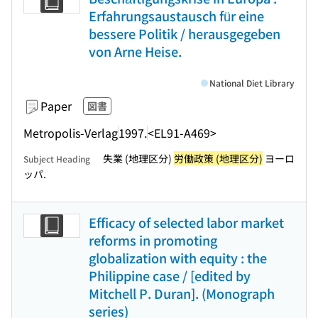
Erfahrungsaustausch für eine
bessere Politik / herausgegeben
von Arne Heise.
National Diet Library
Paper
図書
Metropolis-Verlag
1997.
<EL91-A469>
失業 (地理区分)
労働政策 (地理区分)
ヨーロ
Subject Heading
ッパ.
Efficacy of selected labor market
reforms in promoting
globalization with equity : the
Philippine case / [edited by
Mitchell P. Duran]. (Monograph
series)