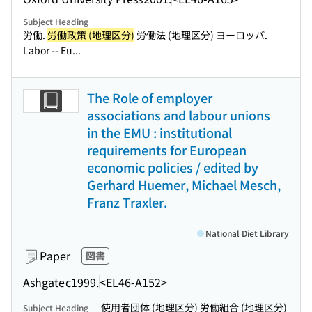
Subject Heading
労働.
労働政策 (地理区分)
労働法 (地理区分) ヨーロッパ.
Labor -- Eu...
The Role of employer
associations and labour unions
in the EMU : institutional
requirements for European
economic policies / edited by
Gerhard Huemer, Michael Mesch,
Franz Traxler.
National Diet Library
Paper
図書
Ashgate
c1999.
<EL46-A152>
使用者団体 (地理区分) 労働組合 (地理区分)
Subject Heading